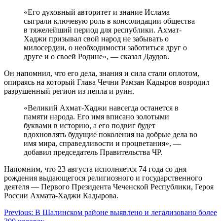
«Его духовный авторитет и знание Ислама
сыграли ключевую роль в консолидации общества
в тяжелейший период для республики. Ахмат-
Хаджи призывал свой народ не забывать о
милосердии, о необходимости заботиться друг о
друге и о своей Родине», — сказал Даудов.
Он напомнил, что его дела, знания и сила стали оплотом,
опираясь на который Глава Чечни Рамзан Кадыров возродил
разрушенный регион из пепла и руин.
«Великий Ахмат-Хаджи навсегда останется в
памяти народа. Его имя вписано золотыми
буквами в историю, а его подвиг будет
вдохновлять будущие поколения на добрые дела во
имя мира, справедливости и процветания», —
добавил председатель Правительства ЧР.
Напомним, что 23 августа исполняется 74 года со дня
рождения выдающегося религиозного и государственного
деятеля — Первого Президента Чеченской Республики, Героя
России Ахмата-Хаджи Кадырова.
Навигация
Previous:
В Шалинском районе выявлено и легализовано более