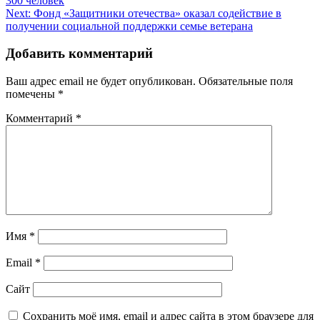
300 человек
по
Next:
Фонд «Защитники отечества» оказал содействие в
записям
получении социальной поддержки семье ветерана
Добавить комментарий
Ваш адрес email не будет опубликован.
Обязательные поля
помечены
*
Комментарий
*
Имя
*
Email
*
Сайт
Сохранить моё имя, email и адрес сайта в этом браузере для