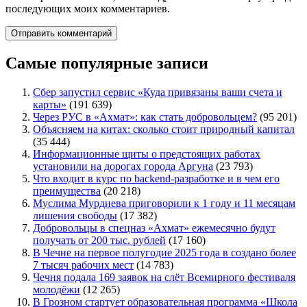
последующих моих комментариев.
Самые популярные записи
Сбер запустил сервис «Куда привязаны ваши счета и
карты»
(191 639)
Через РУС в «Ахмат»: как стать добровольцем?
(95 201)
Объясняем на китах: сколько стоит природный капитал
(35 444)
Информационные щиты о предстоящих работах
установили на дорогах города Аргуна
(23 793)
Что входит в курс по backend-разработке и в чем его
преимущества
(20 218)
Муслима Мурдиева приговорили к 1 году и 11 месяцам
лишения свободы
(17 382)
Добровольцы в спецназ «Ахмат» ежемесячно будут
получать от 200 тыс. рублей
(17 160)
В Чечне на первое полугодие 2025 года в создано более
7 тысяч рабочих мест
(14 783)
Чечня подала 169 заявок на слёт Всемирного фестиваля
молодёжи
(12 265)
В Грозном стартует образовательная программа «Школа