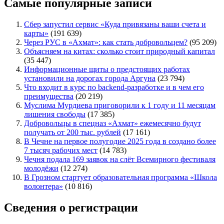
Самые популярные записи
Сбер запустил сервис «Куда привязаны ваши счета и
карты»
(191 639)
Через РУС в «Ахмат»: как стать добровольцем?
(95 209)
Объясняем на китах: сколько стоит природный капитал
(35 447)
Информационные щиты о предстоящих работах
установили на дорогах города Аргуна
(23 794)
Что входит в курс по backend-разработке и в чем его
преимущества
(20 219)
Муслима Мурдиева приговорили к 1 году и 11 месяцам
лишения свободы
(17 385)
Добровольцы в спецназ «Ахмат» ежемесячно будут
получать от 200 тыс. рублей
(17 161)
В Чечне на первое полугодие 2025 года в создано более
7 тысяч рабочих мест
(14 783)
Чечня подала 169 заявок на слёт Всемирного фестиваля
молодёжи
(12 274)
В Грозном стартует образовательная программа «Школа
волонтера»
(10 816)
Сведения о регистрации