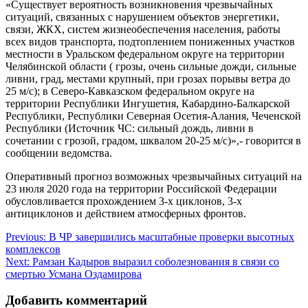
«Существует вероятность возникновения чрезвычайных
ситуаций, связанных с нарушением объектов энергетики,
связи, ЖКХ, систем жизнеобеспечения населения, работы
всех видов транспорта, подтоплением пониженных участков
местности в Уральском федеральном округе на территории
Челябинской области ( грозы, очень сильные дожди, сильные
ливни, град, местами крупный, при грозах порывы ветра до
25 м/с); в Северо-Кавказском федеральном округе на
территории Республики Ингушетия, Кабардино-Балкарской
Республики, Республики Северная Осетия-Алания, Чеченской
Республики (Источник ЧС: сильный дождь, ливни в
сочетании с грозой, градом, шквалом 20-25 м/с)»,- говорится в
сообщении ведомства.
Оперативный прогноз возможных чрезвычайных ситуаций на
23 июля 2020 года на территории Российской Федерации
обусловливается прохождением 3-х циклонов, 3-х
антициклонов и действием атмосферных фронтов.
Навигация
Previous:
В ЧР завершились масштабные проверки высотных
комплексов
по
Next:
Рамзан Кадыров выразил соболезнования в связи со
записям
смертью Усмана Оздамирова
Добавить комментарий