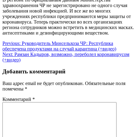
здравоохранения ЧР не зарегистрировано не одного случая
заболевания новой инфекцией. И все же во многих
учреждениях республики предпринимаются меры защиты от
коронавируса. Теперь практически во всех организациях
региона сотрудников можно встретить в медицинских масках.
антисептиками и дезинфицирующими веществом.
Навигация
Previous:
Руководитель Минсельхоза ЧР: Республика
обеспечена продуктами на случай карантина (+видео)
по
Next:
Рамзан Кадыров, возможно, переболел коронавирусом
записям
(+видео)
Добавить комментарий
Ваш адрес email не будет опубликован.
Обязательные поля
помечены
*
Комментарий
*