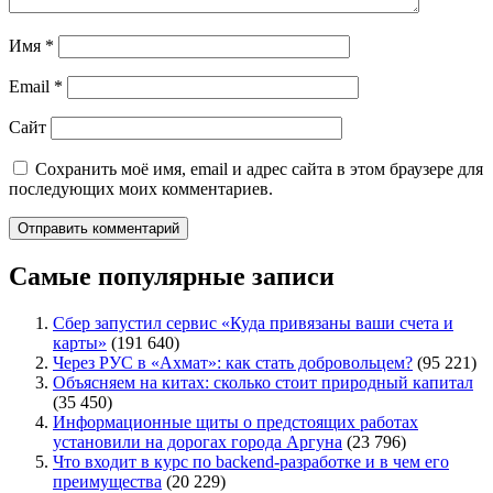
Имя
*
Email
*
Сайт
Сохранить моё имя, email и адрес сайта в этом браузере для
последующих моих комментариев.
Самые популярные записи
Сбер запустил сервис «Куда привязаны ваши счета и
карты»
(191 640)
Через РУС в «Ахмат»: как стать добровольцем?
(95 221)
Объясняем на китах: сколько стоит природный капитал
(35 450)
Информационные щиты о предстоящих работах
установили на дорогах города Аргуна
(23 796)
Что входит в курс по backend-разработке и в чем его
преимущества
(20 229)