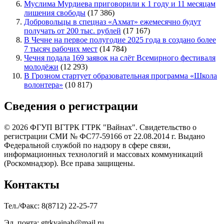
Муслима Мурдиева приговорили к 1 году и 11 месяцам
лишения свободы
(17 386)
Добровольцы в спецназ «Ахмат» ежемесячно будут
получать от 200 тыс. рублей
(17 167)
В Чечне на первое полугодие 2025 года в создано более
7 тысяч рабочих мест
(14 784)
Чечня подала 169 заявок на слёт Всемирного фестиваля
молодёжи
(12 293)
В Грозном стартует образовательная программа «Школа
волонтера»
(10 817)
Сведения о регистрации
© 2026 ФГУП ВГТРК ГТРК "Вайнах". Свидетельство о
регистрации СМИ № ФС77-59166 от 22.08.2014 г. Выдано
Федеральной службой по надзору в сфере связи,
информационных технологий и массовых коммуникаций
(Роскомнадзор). Все права защищены.
Контакты
Тел./Факс: 8(8712) 22-25-77
Эл. почта: gtrkvainah@mail.ru