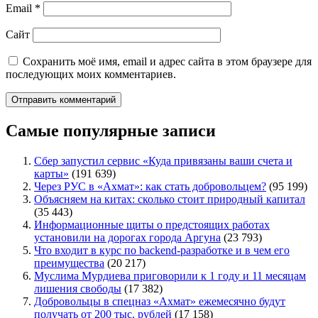
Email
*
Сайт
Сохранить моё имя, email и адрес сайта в этом браузере для
последующих моих комментариев.
Самые популярные записи
Сбер запустил сервис «Куда привязаны ваши счета и
карты»
(191 639)
Через РУС в «Ахмат»: как стать добровольцем?
(95 199)
Объясняем на китах: сколько стоит природный капитал
(35 443)
Информационные щиты о предстоящих работах
установили на дорогах города Аргуна
(23 793)
Что входит в курс по backend-разработке и в чем его
преимущества
(20 217)
Муслима Мурдиева приговорили к 1 году и 11 месяцам
лишения свободы
(17 382)
Добровольцы в спецназ «Ахмат» ежемесячно будут
получать от 200 тыс. рублей
(17 158)