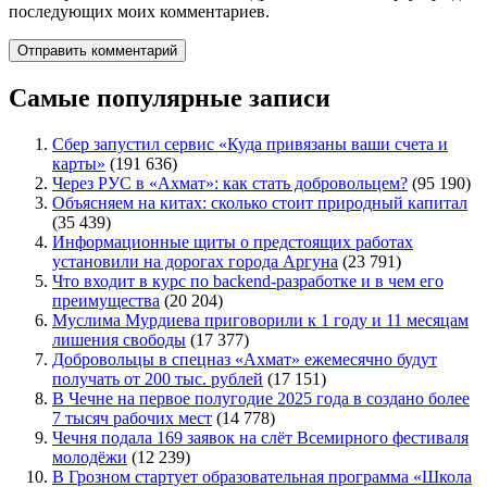
последующих моих комментариев.
Самые популярные записи
Сбер запустил сервис «Куда привязаны ваши счета и
карты»
(191 636)
Через РУС в «Ахмат»: как стать добровольцем?
(95 190)
Объясняем на китах: сколько стоит природный капитал
(35 439)
Информационные щиты о предстоящих работах
установили на дорогах города Аргуна
(23 791)
Что входит в курс по backend-разработке и в чем его
преимущества
(20 204)
Муслима Мурдиева приговорили к 1 году и 11 месяцам
лишения свободы
(17 377)
Добровольцы в спецназ «Ахмат» ежемесячно будут
получать от 200 тыс. рублей
(17 151)
В Чечне на первое полугодие 2025 года в создано более
7 тысяч рабочих мест
(14 778)
Чечня подала 169 заявок на слёт Всемирного фестиваля
молодёжи
(12 239)
В Грозном стартует образовательная программа «Школа