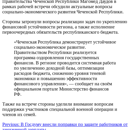
Правительства Чеченской Республики Магомед Даудов в
рамках рабочей встречи обсудили актуальные вопросы
социально-экономического развития Чеченской Республики.
Стороны затронули вопросы реализации задач по укреплению
финансовой устойчивости региона, а также исполнение
первоочередных обязательств республиканского бюджета.
«Чеченская Республика демонстрирует устойчивое
социально-экономическое развитие.
Правительством Республики реализуется
программа оздоровления государственных
финансов. В регионе проводится системная работа
по увеличению доходной базы, оптимизации
расходов бюджета, снижению уровня теневой
экономики и повышению эффективности
финансового управления», — сообщает на своём
официальном портале Министерство финансов
РФ.
Также на встрече стороны уделили внимание вопросам
поддержки участников специальной военной операции и
членов их семей.
Навигация
Previous:
В Госдуму внесли поправки по защите работников от
заниженной зарплаты