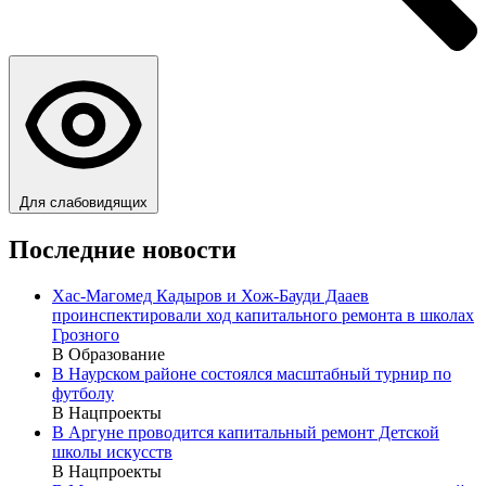
Для слабовидящих
Последние новости
Хас-Магомед Кадыров и Хож-Бауди Дааев
проинспектировали ход капитального ремонта в школах
Грозного
В Образование
В Наурском районе состоялся масштабный турнир по
футболу
В Нацпроекты
В Аргуне проводится капитальный ремонт Детской
школы искусств
В Нацпроекты