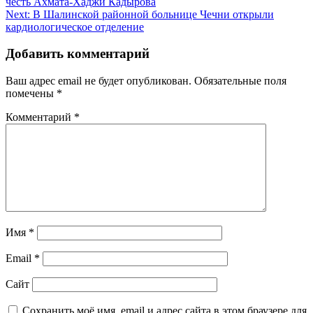
честь Ахмата-Хаджи Кадырова
по
Next:
В Шалинской районной больнице Чечни открыли
записям
кардиологическое отделение
Добавить комментарий
Ваш адрес email не будет опубликован.
Обязательные поля
помечены
*
Комментарий
*
Имя
*
Email
*
Сайт
Сохранить моё имя, email и адрес сайта в этом браузере для