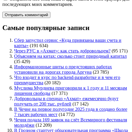
последующих моих комментариев.
Самые популярные записи
Сбер запустил сервис «Куда привязаны ваши счета и
карты»
(191 634)
Через РУС в «Ахмат»: как стать добровольцем?
(95 171)
Объясняем на китах: сколько стоит природный капитал
(35 429)
Информационные щиты о предстоящих работах
установили на дорогах города Аргуна
(23 785)
Что входит в курс по backend-разработке и в чем его
преимущества
(20 182)
Муслима Мурдиева приговорили к 1 году и 11 месяцам
лишения свободы
(17 371)
Добровольцы в спецназ «Ахмат» ежемесячно будут
получать от 200 тыс. рублей
(17 142)
В Чечне на первое полугодие 2025 года в создано более
7 тысяч рабочих мест
(14 772)
Чечня подала 169 заявок на слёт Всемирного фестиваля
молодёжи
(12 209)
В Грозном стартует образовательная программа «Школа