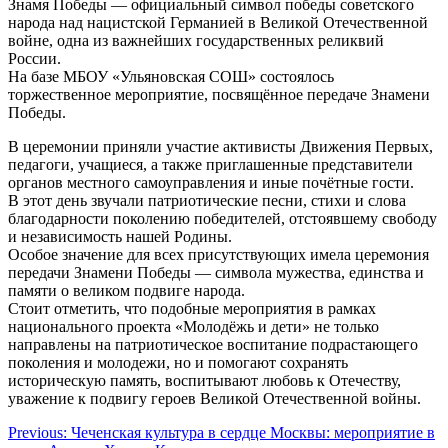
Знамя Победы — официальный символ победы советского
народа над нацистской Германией в Великой Отечественной
войне, одна из важнейших государственных реликвий
России.
На базе МБОУ «Ульяновская СОШ» состоялось
торжественное мероприятие, посвящённое передаче Знамени
Победы.
В церемонии приняли участие активисты Движения Первых,
педагоги, учащиеся, а также приглашенные представители
органов местного самоуправления и иные почётные гости.
В этот день звучали патриотические песни, стихи и слова
благодарности поколению победителей, отстоявшему свободу
и независимость нашей Родины.
Особое значение для всех присутствующих имела церемония
передачи Знамени Победы — символа мужества, единства и
памяти о великом подвиге народа.
Стоит отметить, что подобные мероприятия в рамках
национального проекта «Молодёжь и дети» не только
направлены на патриотическое воспитание подрастающего
поколения и молодежи, но и помогают сохранять
историческую память, воспитывают любовь к Отечеству,
уважение к подвигу героев Великой Отечественной войны.
Навигация
Previous:
Чеченская культура в сердце Москвы: мероприятие в