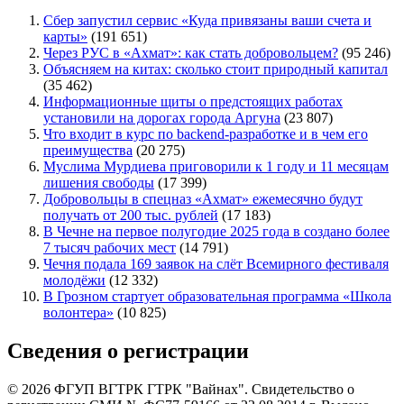
Сбер запустил сервис «Куда привязаны ваши счета и
карты»
(191 651)
Через РУС в «Ахмат»: как стать добровольцем?
(95 246)
Объясняем на китах: сколько стоит природный капитал
(35 462)
Информационные щиты о предстоящих работах
установили на дорогах города Аргуна
(23 807)
Что входит в курс по backend-разработке и в чем его
преимущества
(20 275)
Муслима Мурдиева приговорили к 1 году и 11 месяцам
лишения свободы
(17 399)
Добровольцы в спецназ «Ахмат» ежемесячно будут
получать от 200 тыс. рублей
(17 183)
В Чечне на первое полугодие 2025 года в создано более
7 тысяч рабочих мест
(14 791)
Чечня подала 169 заявок на слёт Всемирного фестиваля
молодёжи
(12 332)
В Грозном стартует образовательная программа «Школа
волонтера»
(10 825)
Сведения о регистрации
© 2026 ФГУП ВГТРК ГТРК "Вайнах". Свидетельство о