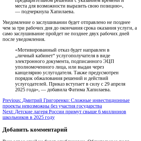
предварительном решении с указанием времени и
места для возможности выразить свою позицию»,
— подчеркнула Хапилаева.
Уведомление о заслушивании будет отправлено не позднее
чем за три рабочих дня до окончания срока оказания услуги, а
само заслушивание пройдет не позднее двух рабочих дней
после уведомления.
«Мотивированный отказ будет направлен в
„личный кабинет“ услугополучателя в виде
электронного документа, подписанного ЭЦП
уполномоченного лица, или выдан через
канцелярию услугодателя. Также предусмотрен
порядок обжалования решений и действий
услугодателей. Приказ вступает в силу с 29 апреля
2025 года», — добавила Фатима Хапилаева.
Навигация
Previous:
Дмитрий Григоренко: Сложные инвестиционные
проекты невозможны без участия государства
по
Next:
Детские лагеря России примут свыше 6 миллионов
записям
школьников в 2025 году
Добавить комментарий