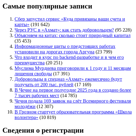
Самые популярные записи
Сбер запустил сервис «Куда привязаны ваши счета и
карты»
(191 642)
Через РУС в «Ахмат»: как стать добровольцем?
(95 228)
Объясняем на китах: сколько стоит природный капитал
(35 453)
Информационные щиты о предстоящих работах
установили на дорогах города Аргуна
(23 799)
Что входит в курс по backend-разработке и в чем его
преимущества
(20 251)
Муслима Мурдиева приговорили к 1 году и 11 месяцам
лишения свободы
(17 391)
Добровольцы в спецназ «Ахмат» ежемесячно будут
получать от 200 тыс. рублей
(17 169)
В Чечне на первое полугодие 2025 года в создано более
7 тысяч рабочих мест
(14 785)
Чечня подала 169 заявок на слёт Всемирного фестиваля
молодёжи
(12 307)
В Грозном стартует образовательная программа «Школа
волонтера»
(10 819)
Сведения о регистрации