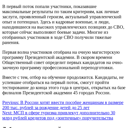
В первый поток попали участники, показавшие
максимальные результаты по таким критериям, как личные
заслуги, проявленный героизм, актуальный управленческий
опыт и потенциал. Здесь и кадровые военные, и люди,
находившиеся на высоких управленческих позициях до СВО,
которые сейчас выполняют боевые задачи. Многие из
отобранных участников в ходе СВО получили тяжелые
ранения.
Первая волна участников отобрана на очную магистерскую
программу Президентской академии. В скором времени
Общественный совет определит первых кандидатов на очно-
заочную программу профессиональной переподготовки.
Вместе с тем, отбор на обучение продолжится. Кандидаты, не
успевшие отобраться на первый поток, смогут пройти
тестирование до конца этого года в центрах, открытых на базе
филиалов Президентской академии 45 городах России.
Навигация
Previous:
В России хотят ввести пособие женщинам в размере
200 тыс. рублей за рождение детей до 25 лет
по
Next:
МСП в сфере туризма привлекут дополнительно 30
записям
млрд рублей кредитов под «зонтичные» поручительства