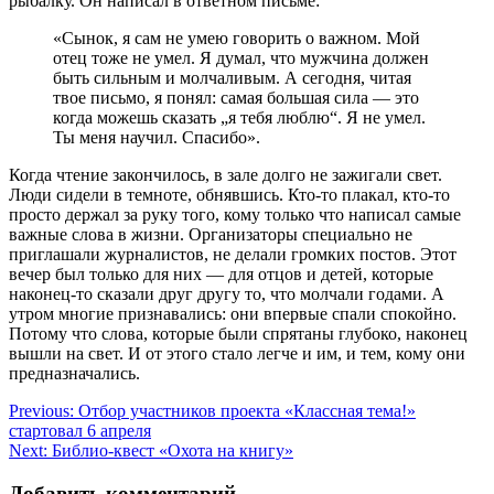
рыбалку. Он написал в ответном письме:
«Сынок, я сам не умею говорить о важном. Мой
отец тоже не умел. Я думал, что мужчина должен
быть сильным и молчаливым. А сегодня, читая
твое письмо, я понял: самая большая сила — это
когда можешь сказать „я тебя люблю“. Я не умел.
Ты меня научил. Спасибо».
Когда чтение закончилось, в зале долго не зажигали свет.
Люди сидели в темноте, обнявшись. Кто-то плакал, кто-то
просто держал за руку того, кому только что написал самые
важные слова в жизни. Организаторы специально не
приглашали журналистов, не делали громких постов. Этот
вечер был только для них — для отцов и детей, которые
наконец-то сказали друг другу то, что молчали годами. А
утром многие признавались: они впервые спали спокойно.
Потому что слова, которые были спрятаны глубоко, наконец
вышли на свет. И от этого стало легче и им, и тем, кому они
предназначались.
Навигация
Previous:
Отбор участников проекта «Классная тема!»
стартовал 6 апреля
по
Next:
Библио-квест «Охота на книгу»
записям
Добавить комментарий