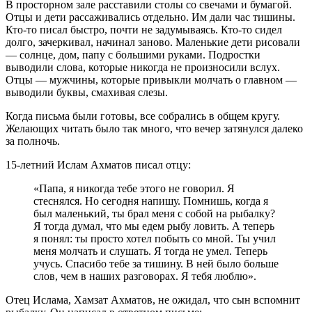
В просторном зале расставили столы со свечами и бумагой.
Отцы и дети рассаживались отдельно. Им дали час тишины.
Кто-то писал быстро, почти не задумываясь. Кто-то сидел
долго, зачеркивал, начинал заново. Маленькие дети рисовали
— солнце, дом, папу с большими руками. Подростки
выводили слова, которые никогда не произносили вслух.
Отцы — мужчины, которые привыкли молчать о главном —
выводили буквы, смахивая слезы.
Когда письма были готовы, все собрались в общем кругу.
Желающих читать было так много, что вечер затянулся далеко
за полночь.
15-летний Ислам Ахматов писал отцу:
«Папа, я никогда тебе этого не говорил. Я
стеснялся. Но сегодня напишу. Помнишь, когда я
был маленький, ты брал меня с собой на рыбалку?
Я тогда думал, что мы едем рыбу ловить. А теперь
я понял: ты просто хотел побыть со мной. Ты учил
меня молчать и слушать. Я тогда не умел. Теперь
учусь. Спасибо тебе за тишину. В ней было больше
слов, чем в наших разговорах. Я тебя люблю».
Отец Ислама, Хамзат Ахматов, не ожидал, что сын вспомнит