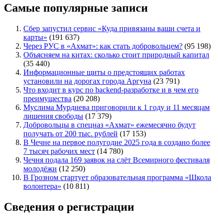
Самые популярные записи
Сбер запустил сервис «Куда привязаны ваши счета и
карты»
(191 637)
Через РУС в «Ахмат»: как стать добровольцем?
(95 198)
Объясняем на китах: сколько стоит природный капитал
(35 440)
Информационные щиты о предстоящих работах
установили на дорогах города Аргуна
(23 791)
Что входит в курс по backend-разработке и в чем его
преимущества
(20 208)
Муслима Мурдиева приговорили к 1 году и 11 месяцам
лишения свободы
(17 379)
Добровольцы в спецназ «Ахмат» ежемесячно будут
получать от 200 тыс. рублей
(17 153)
В Чечне на первое полугодие 2025 года в создано более
7 тысяч рабочих мест
(14 780)
Чечня подала 169 заявок на слёт Всемирного фестиваля
молодёжи
(12 250)
В Грозном стартует образовательная программа «Школа
волонтера»
(10 811)
Сведения о регистрации