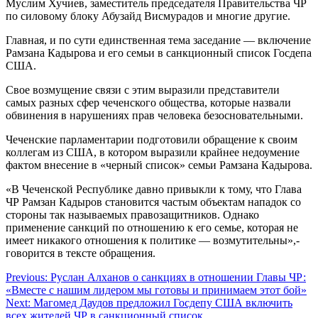
Муслим Хучиев, заместитель председателя Правительства ЧР
по силовому блоку Абузайд Висмурадов и многие другие.
Главная, и по сути единственная тема заседание — включение
Рамзана Кадырова и его семьи в санкционный список Госдепа
США.
Свое возмущение связи с этим выразили представители
самых разных сфер чеченского общества, которые назвали
обвинения в нарушениях прав человека безосновательными.
Чеченские парламентарии подготовили обращение к своим
коллегам из США, в котором выразили крайнее недоумение
фактом внесение в «черный список» семьи Рамзана Кадырова.
«В Чеченской Республике давно привыкли к тому, что Глава
ЧР Рамзан Кадыров становится частым объектам нападок со
стороны так называемых правозащитников. Однако
применение санкций по отношению к его семье, которая не
имеет никакого отношения к политике — возмутительны»,-
говорится в тексте обращения.
Навигация
Previous:
Руслан Алханов о санкциях в отношении Главы ЧР:
«Вместе с нашим лидером мы готовы и принимаем этот бой»
по
Next:
Магомед Даудов предложил Госдепу США включить
записям
всех жителей ЧР в санкционный список