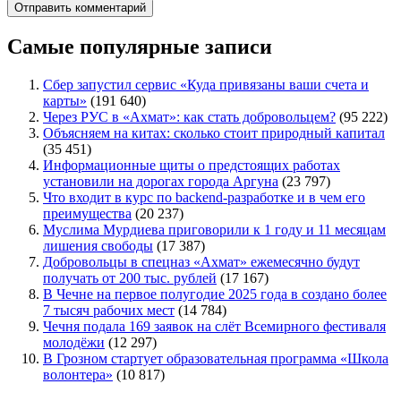
Самые популярные записи
Сбер запустил сервис «Куда привязаны ваши счета и
карты»
(191 640)
Через РУС в «Ахмат»: как стать добровольцем?
(95 222)
Объясняем на китах: сколько стоит природный капитал
(35 451)
Информационные щиты о предстоящих работах
установили на дорогах города Аргуна
(23 797)
Что входит в курс по backend-разработке и в чем его
преимущества
(20 237)
Муслима Мурдиева приговорили к 1 году и 11 месяцам
лишения свободы
(17 387)
Добровольцы в спецназ «Ахмат» ежемесячно будут
получать от 200 тыс. рублей
(17 167)
В Чечне на первое полугодие 2025 года в создано более
7 тысяч рабочих мест
(14 784)
Чечня подала 169 заявок на слёт Всемирного фестиваля
молодёжи
(12 297)
В Грозном стартует образовательная программа «Школа
волонтера»
(10 817)