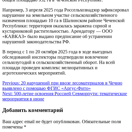
Например, 3 апреля 2025 года Россельхознадзор зафиксировал
нарушение на земельном участке сельскохозяйственного
назначения площадью 10 га в Шалинском районе Чеченской
Республики: территория оказалась заражена сорной и
кустарниковой растительностью. Арендатору — ООО
«КАВКАЗ» было выдано предписание об устранении
нарушений законодательства РФ.
В период с 1 по 20 октября 2025 года в ходе выездных
обследований инспекторы подтвердили вовлечение
сельхозугодий в сельскохозяйственный оборот. На всей
площади проведен комплекс мелиоративных и
агротехнических мероприятий.
Навигация
Previous:
20 нарушений при ввозе лесоматериалов в Чечню
выявлено с помощью ФГИС «Аргус-Фито»
по
Next:
500-летие освоения Россией Севморпути: тематические
записям
мероприятия в июне
Добавить комментарий
Ваш адрес email не будет опубликован.
Обязательные поля
помечены
*