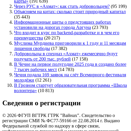
карты»
(191 639)
Через РУС в «Ахмат»: как стать добровольцем?
(95 199)
Объясняем на китах: сколько стоит природный капитал
(35 443)
Информационные щиты о предстоящих работах
установили на дорогах города Аргуна
(23 793)
Что входит в курс по backend-разработке и в чем его
преимущества
(20 217)
Муслима Мурдиева приговорили к 1 году и 11 месяцам
лишения свободы
(17 382)
Добровольцы в спецназ «Ахмат» ежемесячно будут
получать от 200 тыс. рублей
(17 158)
В Чечне на первое полугодие 2025 года в создано более
7 тысяч рабочих мест
(14 783)
Чечня подала 169 заявок на слёт Всемирного фестиваля
молодёжи
(12 261)
В Грозном стартует образовательная программа «Школа
волонтера»
(10 813)
Сведения о регистрации
© 2026 ФГУП ВГТРК ГТРК "Вайнах". Свидетельство о
регистрации СМИ № ФС77-59166 от 22.08.2014 г. Выдано
Федеральной службой по надзору в сфере связи,