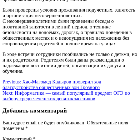
Были проверены условия проживания подучетных, занятость
и организация несовершеннолетних.
С несовершеннолетними были проведены беседы о
позитивной занятости в летний период, о технике
безопасности на водоёмах, дорогах, о правилах поведения в
общественных местах и о недопущения их нахождения без
сопровождения родителей в ночное время на улицах.
В ходе встречи сотрудники пообщались не только с детьми, но
и их родителями. Родителям были даны рекомендации о
надлежащем воспитании детей, организации их досуга и
обучения.
Навигация
Previous:
Хас-Магомед Кадыров проверил ход
благоустройства общественных зон Грозного
по
Next:
Информатика — самый популярный предмет ОГЭ по
записям
выбору среди чеченских девятиклассников
Добавить комментарий
Ваш адрес email не будет опубликован.
Обязательные поля
помечены
*
Комментарий
*