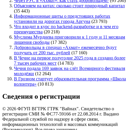
Через РУС в «Ахмат»: как стать добровольцем?
(95 200)
Объясняем на китах: сколько стоит природный капитал
(35 443)
Информационные щиты о предстоящих работах
установили на дорогах города Аргуна
(23 793)
Что входит в курс по backend-разработке и в чем его
преимущества
(20 218)
Муслима Мурдиева приговорили к 1 году и 11 месяцам
лишения свободы
(17 382)
Добровольцы в спецназ «Ахмат» ежемесячно будут
получать от 200 тыс. рублей
(17 160)
В Чечне на первое полугодие 2025 года в создано более
7 тысяч рабочих мест
(14 783)
Чечня подала 169 заявок на слёт Всемирного фестиваля
молодёжи
(12 264)
В Грозном стартует образовательная программа «Школа
волонтера»
(10 813)
Сведения о регистрации
© 2026 ФГУП ВГТРК ГТРК "Вайнах". Свидетельство о
регистрации СМИ № ФС77-59166 от 22.08.2014 г. Выдано
Федеральной службой по надзору в сфере связи,
информационных технологий и массовых коммуникаций
(Роскомнадзор). Все права защищены.