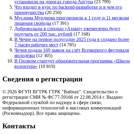
установили на дорогах города Аргуна
(23 799)
Что входит в курс по backend-разработке и в чем его
преимущества
(20 250)
Муслима Мурдиева приговорили к 1 году и 11 месяцам
лишения свободы
(17 391)
Добровольцы в спецназ «Ахмат» ежемесячно будут
получать от 200 тыс. рублей
(17 168)
В Чечне на первое полугодие 2025 года в создано более
7 тысяч рабочих мест
(14 785)
Чечня подала 169 заявок на слёт Всемирного фестиваля
молодёжи
(12 305)
В Грозном стартует образовательная программа «Школа
волонтера»
(10 819)
Сведения о регистрации
© 2026 ФГУП ВГТРК ГТРК "Вайнах". Свидетельство о
регистрации СМИ № ФС77-59166 от 22.08.2014 г. Выдано
Федеральной службой по надзору в сфере связи,
информационных технологий и массовых коммуникаций
(Роскомнадзор). Все права защищены.
Контакты