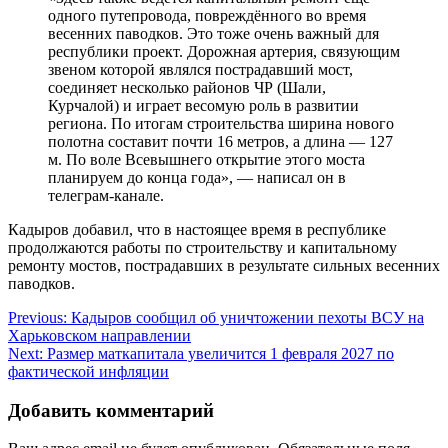
одного путепровода, повреждённого во время
весенних паводков. Это тоже очень важный для
республики проект. Дорожная артерия, связующим
звеном которой являлся пострадавший мост,
соединяет несколько районов ЧР (Шали,
Курчалой) и играет весомую роль в развитии
региона. По итогам строительства ширина нового
полотна составит почти 16 метров, а длина — 127
м. По воле Всевышнего открытие этого моста
планируем до конца года», — написал он в
телеграм-канале.
Кадыров добавил, что в настоящее время в республике
продолжаются работы по строительству и капитальному
ремонту мостов, пострадавших в результате сильных весенних
паводков.
Навигация
Previous:
Кадыров сообщил об уничтожении пехоты ВСУ на
Харьковском направлении
по
Next:
Размер маткапитала увеличится 1 февраля 2027 по
записям
фактической инфляции
Добавить комментарий