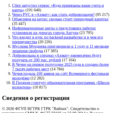
Сбер запустил сервис «Куда привязаны ваши счета и
карты»
(191 640)
Через РУС в «Ахмат»: как стать добровольцем?
(95 217)
Объясняем на китах: сколько стоит природный капитал
(35 447)
Информационные щиты о предстоящих работах
установили на дорогах города Аргуна
(23 795)
Что входит в курс по backend-разработке и в чем его
преимущества
(20 226)
Муслима Мурдиева приговорили к 1 году и 11 месяцам
лишения свободы
(17 385)
Добровольцы в спецназ «Ахмат» ежемесячно будут
получать от 200 тыс. рублей
(17 164)
В Чечне на первое полугодие 2025 года в создано более
7 тысяч рабочих мест
(14 784)
Чечня подала 169 заявок на слёт Всемирного фестиваля
молодёжи
(12 282)
В Грозном стартует образовательная программа «Школа
волонтера»
(10 817)
Сведения о регистрации
© 2026 ФГУП ВГТРК ГТРК "Вайнах". Свидетельство о