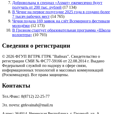
Добровольцы в спецназ «Ахмат» ежемесячно будут
получать от 200 тыс. рублей
(17 134)
В Чечне на первое полугодие 2025 года в создано более
7 тысяч рабочих мест
(14 765)
Чечня подала 169 заявок на слёт Всемирного фестиваля
молодёжи
(12 173)
В Грозном стартует образовательная программа «Школа
волонтера»
(10 793)
Сведения о регистрации
© 2026 ФГУП ВГТРК ГТРК "Вайнах". Свидетельство о
регистрации СМИ № ФС77-59166 от 22.08.2014 г. Выдано
Федеральной службой по надзору в сфере связи,
информационных технологий и массовых коммуникаций
(Роскомнадзор). Все права защищены.
Контакты
Тел./Факс: 8(8712) 22-25-77
Эл. почта: gtrkvainah@mail.ru
Адрес: 364014, Чеченская Республика, г. Грозный, ул. А.