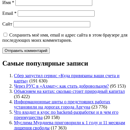
Имя
*
Email
*
Сайт
Сохранить моё имя, email и адрес сайта в этом браузере для
последующих моих комментариев.
Самые популярные записи
Сбер запустил сервис «Куда привязаны ваши счета и
карты»
(191 630)
Через РУС в «Ахмат»: как стать добровольцем?
(95 153)
Объясняем на китах: сколько стоит природный капитал
(35 422)
Информационные щиты о предстоящих работах
установили на дорогах города Аргуна
(23 776)
Что входит в курс по backend-разработке и в чем его
преимущества
(20 158)
Муслима Мурдиева приговорили к 1 году и 11 месяцам
лишения свободы
(17 363)