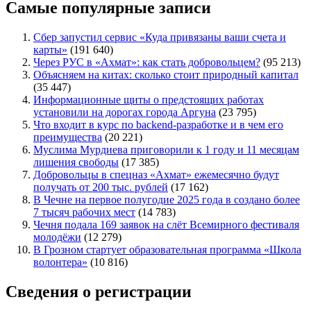
Самые популярные записи
Сбер запустил сервис «Куда привязаны ваши счета и
карты»
(191 640)
Через РУС в «Ахмат»: как стать добровольцем?
(95 213)
Объясняем на китах: сколько стоит природный капитал
(35 447)
Информационные щиты о предстоящих работах
установили на дорогах города Аргуна
(23 795)
Что входит в курс по backend-разработке и в чем его
преимущества
(20 221)
Муслима Мурдиева приговорили к 1 году и 11 месяцам
лишения свободы
(17 385)
Добровольцы в спецназ «Ахмат» ежемесячно будут
получать от 200 тыс. рублей
(17 162)
В Чечне на первое полугодие 2025 года в создано более
7 тысяч рабочих мест
(14 783)
Чечня подала 169 заявок на слёт Всемирного фестиваля
молодёжи
(12 279)
В Грозном стартует образовательная программа «Школа
волонтера»
(10 816)
Сведения о регистрации