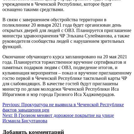
учреждением в Чеченской Республике, которое будет
оснащено такими средствами.
В связи с завершением обустройства территории в
поликлинике 20 января 2021 года будет организован день
открытых дверей для людей с ОВЗ. Планируется приглашение
министра здравоохранения ЧР Эльхана Сулейманова, а также
руководителя сообщества людей с нарушением зрительных
функций.
Окончание обучающего курса запланировано на 20 мая 2021
года. Планируется торжественное вручение сертификатов и
памятных подарков людям с ОВЗ, подведение итогов, и
кульминация мероприятия – показ и вручение приглашенному
гостю первой в Чеченской Республике тактильной карты ЧР
для слабовидящих. В качестве гостей будут приглашены
министр по делам молодежи Чеченской Республики Иса
Ибрагимов и мэр города Грозного Иса Хаджимурадов.
Навигация
Previous:
Прокуратура не выявила в Чеченской Республике
фактов завышения цен
по
Next:
В Грозном меняют дорожное покрытие на улице
записям
Исмаила Бисултанова
Добавить комментарий