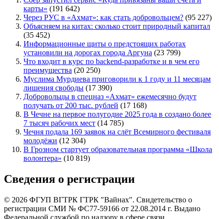
карты»
(191 642)
Через РУС в «Ахмат»: как стать добровольцем?
(95 227)
Объясняем на китах: сколько стоит природный капитал
(35 452)
Информационные щиты о предстоящих работах
установили на дорогах города Аргуна
(23 799)
Что входит в курс по backend-разработке и в чем его
преимущества
(20 250)
Муслима Мурдиева приговорили к 1 году и 11 месяцам
лишения свободы
(17 390)
Добровольцы в спецназ «Ахмат» ежемесячно будут
получать от 200 тыс. рублей
(17 168)
В Чечне на первое полугодие 2025 года в создано более
7 тысяч рабочих мест
(14 785)
Чечня подала 169 заявок на слёт Всемирного фестиваля
молодёжи
(12 304)
В Грозном стартует образовательная программа «Школа
волонтера»
(10 819)
Сведения о регистрации
© 2026 ФГУП ВГТРК ГТРК "Вайнах". Свидетельство о
регистрации СМИ № ФС77-59166 от 22.08.2014 г. Выдано
Федеральной службой по надзору в сфере связи,