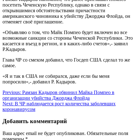
посетить Чеченскую Республику, однако в связи с
открывшимися обстоятельствами причастности
американского чиновника к убийству Джорджа Флойда, он
отменяет своё приглашение.
«Объявляю о том, что Майк Помпео будет включен во все
возможные санкции со стороны Чеченской Республики. Это
касается и въезд в регион, и в каких-либо счетов»,- заявил
Р.Кадыров.
Глава ЧР со смехом добавил, что Госдеп США сделал то же
самое.
«Я и так в США не собирался, даже если бы меня
попросили»,- добавил Р. Кадыров.
Навигация
Previous:
Рамзан Кадыров обвинил Майка Помпео в
организации убийства Джорджа Флойда
по
Next:
В ЧР наблюдается рост количества заболевших
записям
коронавирусом
Добавить комментарий
Ваш адрес email не будет опубликован.
Обязательные поля
помечены
*