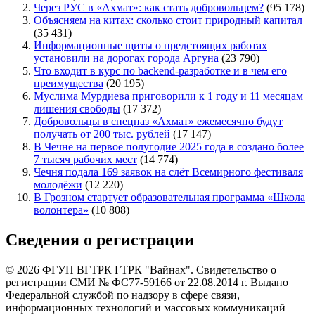
Через РУС в «Ахмат»: как стать добровольцем?
(95 178)
Объясняем на китах: сколько стоит природный капитал
(35 431)
Информационные щиты о предстоящих работах
установили на дорогах города Аргуна
(23 790)
Что входит в курс по backend-разработке и в чем его
преимущества
(20 195)
Муслима Мурдиева приговорили к 1 году и 11 месяцам
лишения свободы
(17 372)
Добровольцы в спецназ «Ахмат» ежемесячно будут
получать от 200 тыс. рублей
(17 147)
В Чечне на первое полугодие 2025 года в создано более
7 тысяч рабочих мест
(14 774)
Чечня подала 169 заявок на слёт Всемирного фестиваля
молодёжи
(12 220)
В Грозном стартует образовательная программа «Школа
волонтера»
(10 808)
Сведения о регистрации
© 2026 ФГУП ВГТРК ГТРК "Вайнах". Свидетельство о
регистрации СМИ № ФС77-59166 от 22.08.2014 г. Выдано
Федеральной службой по надзору в сфере связи,
информационных технологий и массовых коммуникаций