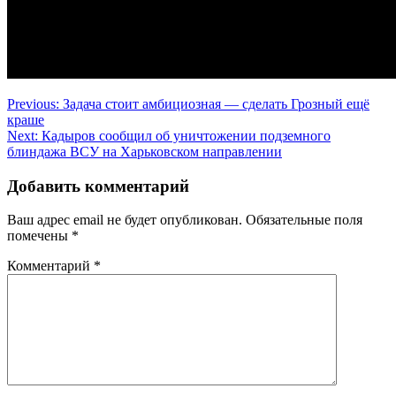
Навигация
Previous:
Задача стоит амбициозная — сделать Грозный ещё
краше
по
Next:
Кадыров сообщил об уничтожении подземного
записям
блиндажа ВСУ на Харьковском направлении
Добавить комментарий
Ваш адрес email не будет опубликован.
Обязательные поля
помечены
*
Комментарий
*