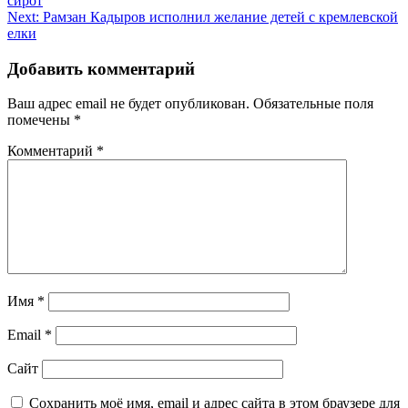
сирот
по
Next:
Рамзан Кадыров исполнил желание детей с кремлевской
записям
елки
Добавить комментарий
Ваш адрес email не будет опубликован.
Обязательные поля
помечены
*
Комментарий
*
Имя
*
Email
*
Сайт
Сохранить моё имя, email и адрес сайта в этом браузере для