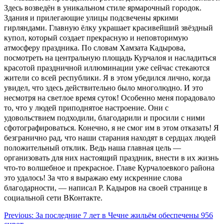
Здесь возведён в уникальном стиле ярмарочный городок.
Здания и прилегающие улицы подсвечены яркими
гирляндами. Главную ёлку украшает красивейший звёздный
купол, который создает прекрасную и неповторимую
атмосферу праздника. По словам Хамзата Кадырова,
посмотреть на центральную площадь Курчалоя и насладиться
красотой праздничной иллюминации уже сейчас стекаются
жители со всей республики. Я в этом убедился лично, когда
увидел, что здесь действительно было многолюдно. И это
несмотря на светлое время суток! Особенно меня порадовало
то, что у людей приподнятое настроение. Они с
удовольствием подходили, благодарили и просили с ними
сфотографироваться. Конечно, я не смог им в этом отказать! Я
безгранично рад, что наши старания находят в сердцах людей
положительный отклик. Ведь наша главная цель —
организовать для них настоящий праздник, внести в их жизнь
что-то волшебное и прекрасное. Главе Курчалоевкого района
это удалось! За что я выражаю ему искренние слова
благодарности, — написал Р. Кадыров на своей странице в
социальной сети ВКонтакте.
Навигация
Previous:
За последние 7 лет в Чечне жильём обеспечены 956