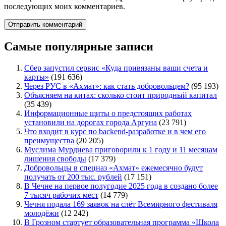
последующих моих комментариев.
Самые популярные записи
Сбер запустил сервис «Куда привязаны ваши счета и
карты»
(191 636)
Через РУС в «Ахмат»: как стать добровольцем?
(95 193)
Объясняем на китах: сколько стоит природный капитал
(35 439)
Информационные щиты о предстоящих работах
установили на дорогах города Аргуна
(23 791)
Что входит в курс по backend-разработке и в чем его
преимущества
(20 205)
Муслима Мурдиева приговорили к 1 году и 11 месяцам
лишения свободы
(17 379)
Добровольцы в спецназ «Ахмат» ежемесячно будут
получать от 200 тыс. рублей
(17 151)
В Чечне на первое полугодие 2025 года в создано более
7 тысяч рабочих мест
(14 779)
Чечня подала 169 заявок на слёт Всемирного фестиваля
молодёжи
(12 242)
В Грозном стартует образовательная программа «Школа