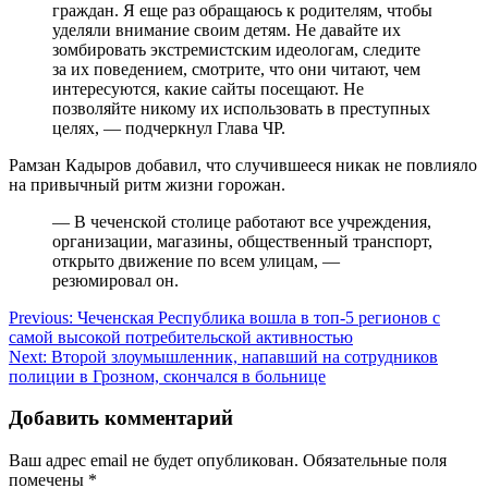
граждан. Я еще раз обращаюсь к родителям, чтобы
уделяли внимание своим детям. Не давайте их
зомбировать экстремистским идеологам, следите
за их поведением, смотрите, что они читают, чем
интересуются, какие сайты посещают. Не
позволяйте никому их использовать в преступных
целях, — подчеркнул Глава ЧР.
Рамзан Кадыров добавил, что случившееся никак не повлияло
на привычный ритм жизни горожан.
— В чеченской столице работают все учреждения,
организации, магазины, общественный транспорт,
открыто движение по всем улицам, —
резюмировал он.
Навигация
Previous:
Чеченская Республика вошла в топ-5 регионов с
самой высокой потребительской активностью
по
Next:
Второй злоумышленник, напавший на сотрудников
записям
полиции в Грозном, скончался в больнице
Добавить комментарий
Ваш адрес email не будет опубликован.
Обязательные поля
помечены
*