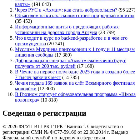
карты»
(191 642)
Через РУС в «Ахмат»: как стать добровольцем?
(95 227)
Объясняем на китах: сколько стоит природный капитал
(35 452)
Информационные щиты о предстоящих работах
установили на дорогах города Аргуна
(23 799)
Что входит в курс по backend-разработке и в чем его
преимущества
(20 241)
Муслима Мурдиева приговорили к 1 году и 11 месяцам
лишения свободы
(17 389)
Добровольцы в спецназ «Ахмат» ежемесячно будут
получать от 200 тыс. рублей
(17 168)
В Чечне на первое полугодие 2025 года в создано более
7 тысяч рабочих мест
(14 785)
Чечня подала 169 заявок на слёт Всемирного фестиваля
молодёжи
(12 300)
В Грозном стартует образовательная программа «Школа
волонтера»
(10 818)
Сведения о регистрации
© 2026 ФГУП ВГТРК ГТРК "Вайнах". Свидетельство о
регистрации СМИ № ФС77-59166 от 22.08.2014 г. Выдано
Федеральной службой по надзору в сфере связи,