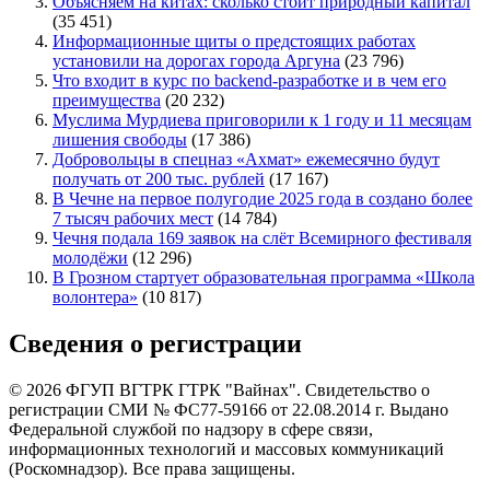
Объясняем на китах: сколько стоит природный капитал
(35 451)
Информационные щиты о предстоящих работах
установили на дорогах города Аргуна
(23 796)
Что входит в курс по backend-разработке и в чем его
преимущества
(20 232)
Муслима Мурдиева приговорили к 1 году и 11 месяцам
лишения свободы
(17 386)
Добровольцы в спецназ «Ахмат» ежемесячно будут
получать от 200 тыс. рублей
(17 167)
В Чечне на первое полугодие 2025 года в создано более
7 тысяч рабочих мест
(14 784)
Чечня подала 169 заявок на слёт Всемирного фестиваля
молодёжи
(12 296)
В Грозном стартует образовательная программа «Школа
волонтера»
(10 817)
Сведения о регистрации
© 2026 ФГУП ВГТРК ГТРК "Вайнах". Свидетельство о
регистрации СМИ № ФС77-59166 от 22.08.2014 г. Выдано
Федеральной службой по надзору в сфере связи,
информационных технологий и массовых коммуникаций
(Роскомнадзор). Все права защищены.