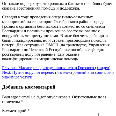
Он также подчеркнул, что родным и близким погибших будет
оказана всесторонняя помощь и поддержка.
Сегодня в ходе проведения оперативно-разыскных
мероприятий на территории Октябрьского района города
Грозного органами безопасности совместно со спецназом
Росгвардии и полицией произошло боестолкновение с
вооружёнными преступниками. В ходе боя четыре бандита
были ликвидированы, но и стражи правопорядка понесли
потери. Два сотрудника ОМОН (на транспорте) Управления
Росгвардии по Чеченской Республике погибли, ещё один
росгвардеец получил ранение. Ему оказана
квалифицированная медицинская помощь.
Навигация
Previous:
Магистраль, разгрузившая центр Грозного (+видео)
Next:
Путин поручил перевести в электронный вид социально
по
значимые услуги
записям
Добавить комментарий
Ваш адрес email не будет опубликован.
Обязательные поля
помечены
*
Комментарий
*