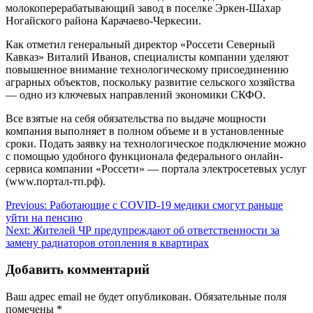
молокоперерабатывающий завод в поселке Эркен-Шахар
Ногайского района Карачаево-Черкесии.
Как отметил генеральный директор «Россети Северный
Кавказ» Виталий Иванов, специалисты компании уделяют
повышенное внимание технологическому присоединению
аграрных объектов, поскольку развитие сельского хозяйства
— одно из ключевых направлений экономики СКФО.
Все взятые на себя обязательства по выдаче мощности
компания выполняет в полном объеме и в установленные
сроки. Подать заявку на технологическое подключение можно
с помощью удобного функционала федерального онлайн-
сервиса компании «Россети» — портала электросетевых услуг
(www.портал-тп.рф).
Навигация
Previous:
Работающие с COVID-19 медики смогут раньше
уйти на пенсию
по
Next:
Жителей ЧР предупреждают об ответственности за
записям
замену радиаторов отопления в квартирах
Добавить комментарий
Ваш адрес email не будет опубликован.
Обязательные поля
помечены
*