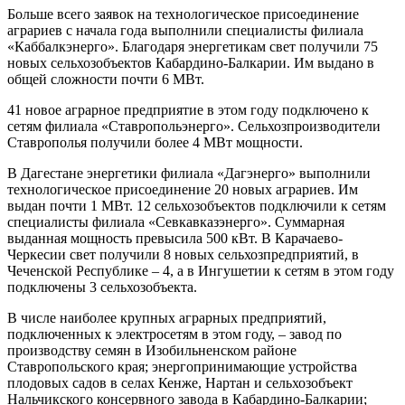
Больше всего заявок на технологическое присоединение
аграриев с начала года выполнили специалисты филиала
«Каббалкэнерго». Благодаря энергетикам свет получили 75
новых сельхозобъектов Кабардино-Балкарии. Им выдано в
общей сложности почти 6 МВт.
41 новое аграрное предприятие в этом году подключено к
сетям филиала «Ставропольэнерго». Сельхозпроизводители
Ставрополья получили более 4 МВт мощности.
В Дагестане энергетики филиала «Дагэнерго» выполнили
технологическое присоединение 20 новых аграриев. Им
выдан почти 1 МВт. 12 сельхозобъектов подключили к сетям
специалисты филиала «Севкавказэнерго». Суммарная
выданная мощность превысила 500 кВт. В Карачаево-
Черкесии свет получили 8 новых сельхозпредприятий, в
Чеченской Республике – 4, а в Ингушетии к сетям в этом году
подключены 3 сельхозобъекта.
В числе наиболее крупных аграрных предприятий,
подключенных к электросетям в этом году, – завод по
производству семян в Изобильненском районе
Ставропольского края; энергопринимающие устройства
плодовых садов в селах Кенже, Нартан и сельхозобъект
Нальчикского консервного завода в Кабардино-Балкарии;