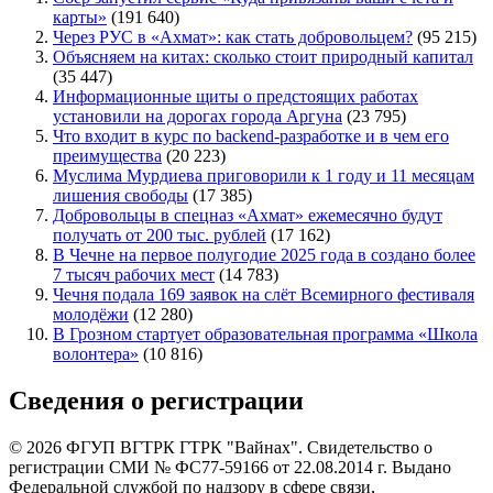
карты»
(191 640)
Через РУС в «Ахмат»: как стать добровольцем?
(95 215)
Объясняем на китах: сколько стоит природный капитал
(35 447)
Информационные щиты о предстоящих работах
установили на дорогах города Аргуна
(23 795)
Что входит в курс по backend-разработке и в чем его
преимущества
(20 223)
Муслима Мурдиева приговорили к 1 году и 11 месяцам
лишения свободы
(17 385)
Добровольцы в спецназ «Ахмат» ежемесячно будут
получать от 200 тыс. рублей
(17 162)
В Чечне на первое полугодие 2025 года в создано более
7 тысяч рабочих мест
(14 783)
Чечня подала 169 заявок на слёт Всемирного фестиваля
молодёжи
(12 280)
В Грозном стартует образовательная программа «Школа
волонтера»
(10 816)
Сведения о регистрации
© 2026 ФГУП ВГТРК ГТРК "Вайнах". Свидетельство о
регистрации СМИ № ФС77-59166 от 22.08.2014 г. Выдано
Федеральной службой по надзору в сфере связи,