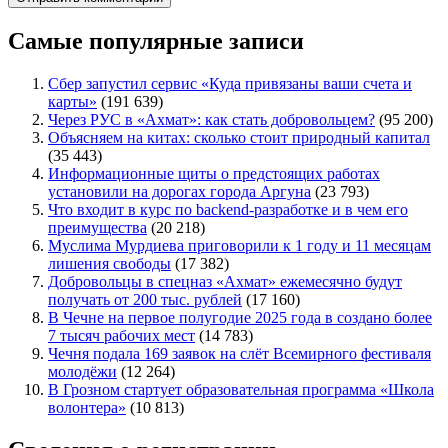
Самые популярные записи
Сбер запустил сервис «Куда привязаны ваши счета и
карты»
(191 639)
Через РУС в «Ахмат»: как стать добровольцем?
(95 200)
Объясняем на китах: сколько стоит природный капитал
(35 443)
Информационные щиты о предстоящих работах
установили на дорогах города Аргуна
(23 793)
Что входит в курс по backend-разработке и в чем его
преимущества
(20 218)
Муслима Мурдиева приговорили к 1 году и 11 месяцам
лишения свободы
(17 382)
Добровольцы в спецназ «Ахмат» ежемесячно будут
получать от 200 тыс. рублей
(17 160)
В Чечне на первое полугодие 2025 года в создано более
7 тысяч рабочих мест
(14 783)
Чечня подала 169 заявок на слёт Всемирного фестиваля
молодёжи
(12 264)
В Грозном стартует образовательная программа «Школа
волонтера»
(10 813)