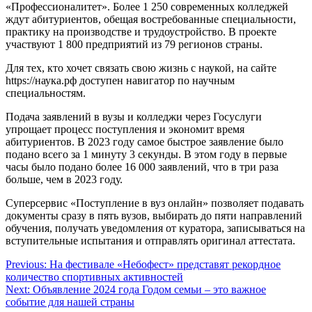
«Профессионалитет». Более 1 250 современных колледжей
ждут абитуриентов, обещая востребованные специальности,
практику на производстве и трудоустройство. В проекте
участвуют 1 800 предприятий из 79 регионов страны.
Для тех, кто хочет связать свою жизнь с наукой, на сайте
https://наука.рф доступен навигатор по научным
специальностям.
Подача заявлений в вузы и колледжи через Госуслуги
упрощает процесс поступления и экономит время
абитуриентов. В 2023 году самое быстрое заявление было
подано всего за 1 минуту 3 секунды. В этом году в первые
часы было подано более 16 000 заявлений, что в три раза
больше, чем в 2023 году.
Суперсервис «Поступление в вуз онлайн» позволяет подавать
документы сразу в пять вузов, выбирать до пяти направлений
обучения, получать уведомления от куратора, записываться на
вступительные испытания и отправлять оригинал аттестата.
Навигация
Previous:
На фестивале «Небофест» представят рекордное
количество спортивных активностей
по
Next:
Объявление 2024 года Годом семьи – это важное
записям
событие для нашей страны