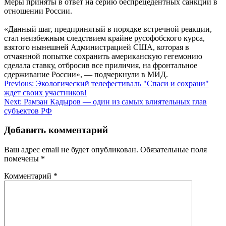
Меры приняты в ответ на серию беспрецедентных санкций в
отношении России.
«Данный шаг, предпринятый в порядке встречной реакции,
стал неизбежным следствием крайне русофобского курса,
взятого нынешней Администрацией США, которая в
отчаянной попытке сохранить американскую гегемонию
сделала ставку, отбросив все приличия, на фронтальное
сдерживание России», — подчеркнули в МИД.
Навигация
Previous:
Экологический телефестиваль "Спаси и сохрани"
ждет своих участников!
по
Next:
Рамзан Кадыров — один из самых влиятельных глав
записям
субъектов РФ
Добавить комментарий
Ваш адрес email не будет опубликован.
Обязательные поля
помечены
*
Комментарий
*