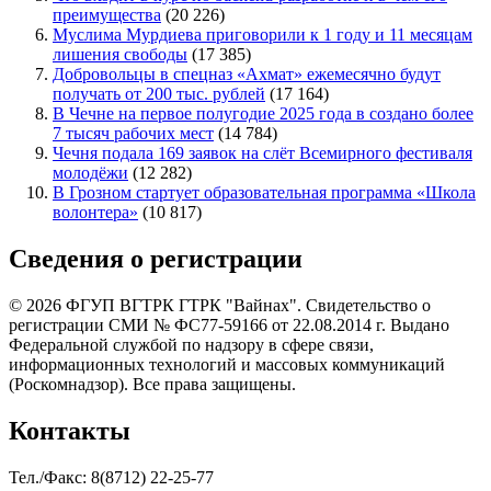
преимущества
(20 226)
Муслима Мурдиева приговорили к 1 году и 11 месяцам
лишения свободы
(17 385)
Добровольцы в спецназ «Ахмат» ежемесячно будут
получать от 200 тыс. рублей
(17 164)
В Чечне на первое полугодие 2025 года в создано более
7 тысяч рабочих мест
(14 784)
Чечня подала 169 заявок на слёт Всемирного фестиваля
молодёжи
(12 282)
В Грозном стартует образовательная программа «Школа
волонтера»
(10 817)
Сведения о регистрации
© 2026 ФГУП ВГТРК ГТРК "Вайнах". Свидетельство о
регистрации СМИ № ФС77-59166 от 22.08.2014 г. Выдано
Федеральной службой по надзору в сфере связи,
информационных технологий и массовых коммуникаций
(Роскомнадзор). Все права защищены.
Контакты
Тел./Факс: 8(8712) 22-25-77