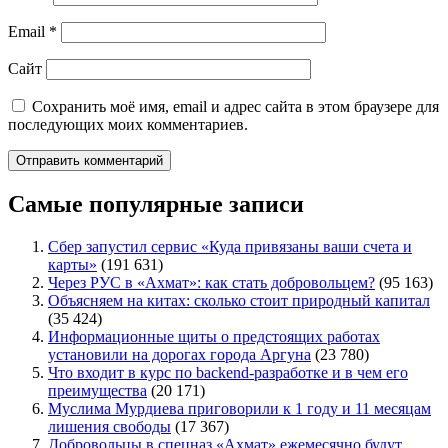
Email
*
Сайт
Сохранить моё имя, email и адрес сайта в этом браузере для
последующих моих комментариев.
Самые популярные записи
Сбер запустил сервис «Куда привязаны ваши счета и
карты»
(191 631)
Через РУС в «Ахмат»: как стать добровольцем?
(95 163)
Объясняем на китах: сколько стоит природный капитал
(35 424)
Информационные щиты о предстоящих работах
установили на дорогах города Аргуна
(23 780)
Что входит в курс по backend-разработке и в чем его
преимущества
(20 171)
Муслима Мурдиева приговорили к 1 году и 11 месяцам
лишения свободы
(17 367)
Добровольцы в спецназ «Ахмат» ежемесячно будут