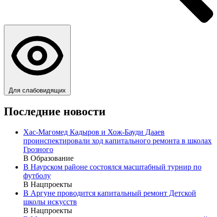
Для слабовидящих
Последние новости
Хас-Магомед Кадыров и Хож-Бауди Дааев
проинспектировали ход капитального ремонта в школах
Грозного
В Образование
В Наурском районе состоялся масштабный турнир по
футболу
В Нацпроекты
В Аргуне проводится капитальный ремонт Детской
школы искусств
В Нацпроекты