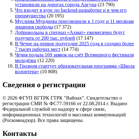
установили на дорогах города Аргуна
(23 790)
Что входит в курс по backend-разработке и в чем его
преимущества
(20 195)
Муслима Мурдиева приговорили к 1 году и 11 месяцам
лишения свободы
(17 372)
Добровольцы в спецназ «Ахмат» ежемесячно будут
получать от 200 тыс. рублей
(17 147)
В Чечне на первое полугодие 2025 года в создано более
7 тысяч рабочих мест
(14 774)
Чечня подала 169 заявок на слёт Всемирного фестиваля
молодёжи
(12 220)
В Грозном стартует образовательная программа «Школа
волонтера»
(10 808)
Сведения о регистрации
© 2026 ФГУП ВГТРК ГТРК "Вайнах". Свидетельство о
регистрации СМИ № ФС77-59166 от 22.08.2014 г. Выдано
Федеральной службой по надзору в сфере связи,
информационных технологий и массовых коммуникаций
(Роскомнадзор). Все права защищены.
Контакты