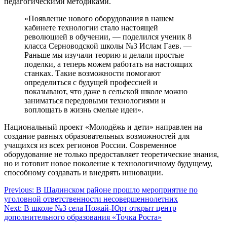
педагогическими методиками.
«Появление нового оборудования в нашем
кабинете технологии стало настоящей
революцией в обучении, — поделился ученик 8
класса Серноводской школы №3 Ислам Гаев. —
Раньше мы изучали теорию и делали простые
поделки, а теперь можем работать на настоящих
станках. Такие возможности помогают
определиться с будущей профессией и
показывают, что даже в сельской школе можно
заниматься передовыми технологиями и
воплощать в жизнь смелые идеи».
Национальный проект «Молодёжь и дети» направлен на
создание равных образовательных возможностей для
учащихся из всех регионов России. Современное
оборудование не только предоставляет теоретические знания,
но и готовит новое поколение к технологичному будущему,
способному создавать и внедрять инновации.
Навигация
Previous:
В Шалинском районе прошло мероприятие по
уголовной ответственности несовершеннолетних
по
Next:
В школе №3 села Ножай-Юрт открыт центр
записям
дополнительного образования «Точка Роста»