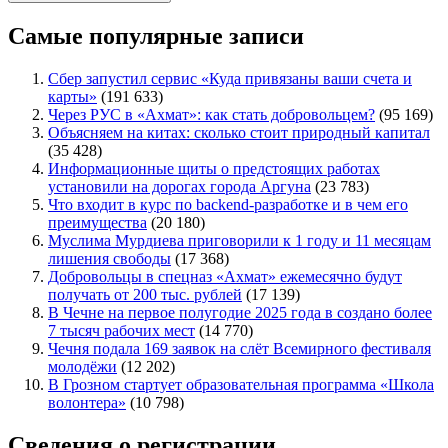
Самые популярные записи
Сбер запустил сервис «Куда привязаны ваши счета и
карты»
(191 633)
Через РУС в «Ахмат»: как стать добровольцем?
(95 169)
Объясняем на китах: сколько стоит природный капитал
(35 428)
Информационные щиты о предстоящих работах
установили на дорогах города Аргуна
(23 783)
Что входит в курс по backend-разработке и в чем его
преимущества
(20 180)
Муслима Мурдиева приговорили к 1 году и 11 месяцам
лишения свободы
(17 368)
Добровольцы в спецназ «Ахмат» ежемесячно будут
получать от 200 тыс. рублей
(17 139)
В Чечне на первое полугодие 2025 года в создано более
7 тысяч рабочих мест
(14 770)
Чечня подала 169 заявок на слёт Всемирного фестиваля
молодёжи
(12 202)
В Грозном стартует образовательная программа «Школа
волонтера»
(10 798)
Сведения о регистрации