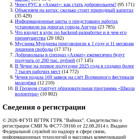
Через РУС в «Ахмат»: как стать добровольцем?
(95 171)
Объясняем на китах: сколько стоит природный капитал
(35 429)
Информационные щиты о предстоящих работах
установили на дорогах города Аргуна
(23 785)
Что входит в курс по backend-разработке и в чем его
преимущества
(20 182)
Муслима Мурдиева приговорили к 1 году и 11 месяцам
лишения свободы
(17 371)
Добровольцы в спецназ «Ахмат» ежемесячно будут
получать от 200 тыс. рублей
(17 145)
В Чечне на первое полугодие 2025 года в создано более
7 тысяч рабочих мест
(14 772)
Чечня подала 169 заявок на слёт Всемирного фестиваля
молодёжи
(12 210)
В Грозном стартует образовательная программа «Школа
волонтера»
(10 802)
Сведения о регистрации
© 2026 ФГУП ВГТРК ГТРК "Вайнах". Свидетельство о
регистрации СМИ № ФС77-59166 от 22.08.2014 г. Выдано
Федеральной службой по надзору в сфере связи,
информационных технологий и массовых коммуникаций