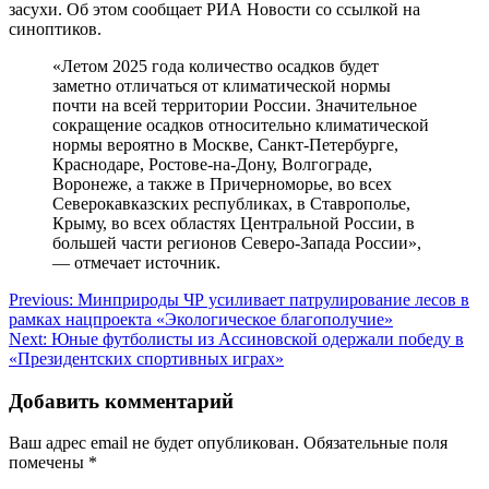
засухи. Об этом сообщает РИА Новости со ссылкой на
синоптиков.
«Летом 2025 года количество осадков будет
заметно отличаться от климатической нормы
почти на всей территории России. Значительное
сокращение осадков относительно климатической
нормы вероятно в Москве, Санкт-Петербурге,
Краснодаре, Ростове-на-Дону, Волгограде,
Воронеже, а также в Причерноморье, во всех
Северокавказских республиках, в Ставрополье,
Крыму, во всех областях Центральной России, в
большей части регионов Северо-Запада России»,
— отмечает источник.
Навигация
Previous:
Минприроды ЧР усиливает патрулирование лесов в
рамках нацпроекта «Экологическое благополучие»
по
Next:
Юные футболисты из Ассиновской одержали победу в
записям
«Президентских спортивных играх»
Добавить комментарий
Ваш адрес email не будет опубликован.
Обязательные поля
помечены
*