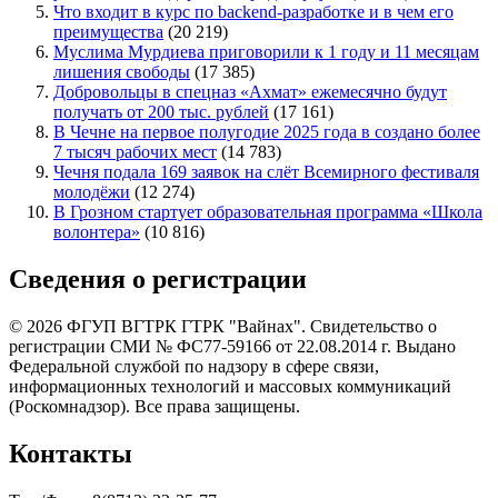
Что входит в курс по backend-разработке и в чем его
преимущества
(20 219)
Муслима Мурдиева приговорили к 1 году и 11 месяцам
лишения свободы
(17 385)
Добровольцы в спецназ «Ахмат» ежемесячно будут
получать от 200 тыс. рублей
(17 161)
В Чечне на первое полугодие 2025 года в создано более
7 тысяч рабочих мест
(14 783)
Чечня подала 169 заявок на слёт Всемирного фестиваля
молодёжи
(12 274)
В Грозном стартует образовательная программа «Школа
волонтера»
(10 816)
Сведения о регистрации
© 2026 ФГУП ВГТРК ГТРК "Вайнах". Свидетельство о
регистрации СМИ № ФС77-59166 от 22.08.2014 г. Выдано
Федеральной службой по надзору в сфере связи,
информационных технологий и массовых коммуникаций
(Роскомнадзор). Все права защищены.
Контакты