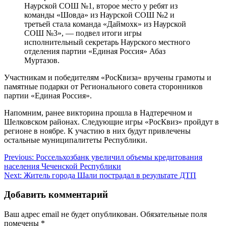
Наурской СОШ №1, второе место у ребят из
команды «Шовда» из Наурской СОШ №2 и
третьей стала команда «Даймохк» из Наурской
СОШ №3», — подвел итоги игры
исполнительный секретарь Наурского местного
отделения партии «Единая Россия» Абаз
Муртазов.
Участникам и победителям «РосКвиза» вручены грамоты и
памятные подарки от Регионального совета сторонников
партии «Единая Россия».
Напомним, ранее викторина прошла в Надтеречном и
Шелковском районах.
Следующие игры «РосКвиз» пройдут в
регионе в ноябре. К участию в них будут привлечены
остальные муниципалитеты Республики.
Навигация
Previous:
Россельхозбанк увеличил объемы кредитования
населения Чеченской Республики
по
Next:
Житель города Шали пострадал в результате ДТП
записям
Добавить комментарий
Ваш адрес email не будет опубликован.
Обязательные поля
помечены
*