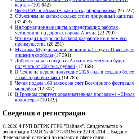
карты»
(191 642)
Через РУС в «Ахмат»: как стать добровольцем?
(95 227)
Объясняем на китах: сколько стоит природный капитал
(35 453)
Информационные щиты о предстоящих работах
установили на дорогах города Аргуна
(23 799)
Что входит в курс по backend-разработке и в чем его
преимущества
(20 251)
Муслима Мурдиева приговорили к 1 году и 11 месяцам
лишения свободы
(17 391)
Добровольцы в спецназ «Ахмат» ежемесячно будут
получать от 200 тыс. рублей
(17 169)
В Чечне на первое полугодие 2025 года в создано более
7 тысяч рабочих мест
(14 785)
Чечня подала 169 заявок на слёт Всемирного фестиваля
молодёжи
(12 307)
В Грозном стартует образовательная программа «Школа
волонтера»
(10 819)
Сведения о регистрации
© 2026 ФГУП ВГТРК ГТРК "Вайнах". Свидетельство о
регистрации СМИ № ФС77-59166 от 22.08.2014 г. Выдано
Федеральной службой по надзору в сфере связи,