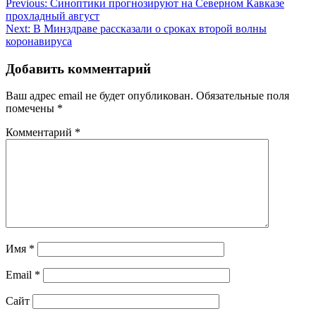
Навигация
Previous:
Синоптики прогнозируют на Северном Кавказе
прохладный август
по
Next:
В Минздраве рассказали о сроках второй волны
записям
коронавируса
Добавить комментарий
Ваш адрес email не будет опубликован.
Обязательные поля
помечены
*
Комментарий
*
Имя
*
Email
*
Сайт