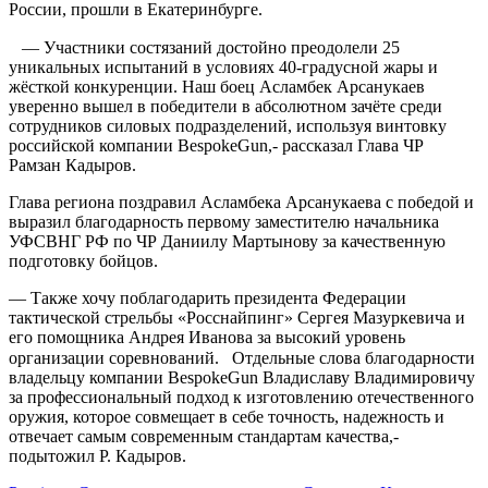
России, прошли в Екатеринбурге.
⠀
— Участники состязаний достойно преодолели 25
уникальных испытаний в условиях 40-градусной жары и
жёсткой конкуренции. Наш боец Асламбек Арсанукаев
уверенно вышел в победители в абсолютном зачёте среди
сотрудников силовых подразделений, используя винтовку
российской компании BespokeGun,- рассказал Глава ЧР
Рамзан Кадыров.
Глава региона поздравил
Асламбека Арсанукаева с победой и
выразил благодарность первому заместителю начальника
УФСВНГ РФ по ЧР Даниилу Мартынову за качественную
подготовку бойцов.
— Также хочу поблагодарить президента Федерации
тактической стрельбы «Росснайпинг» Сергея Мазуркевича и
его помощника Андрея Иванова за высокий уровень
организации соревнований.
⠀
Отдельные слова благодарности
владельцу компании BespokeGun Владиславу Владимировичу
за профессиональный подход к изготовлению отечественного
оружия, которое совмещает в себе точность, надежность и
отвечает самым современным стандартам качества,-
подытожил Р. Кадыров.