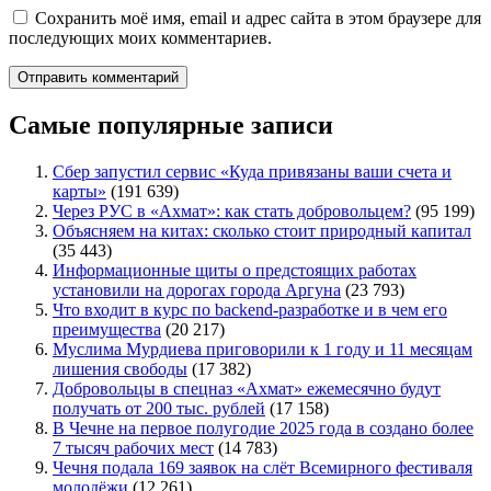
Сохранить моё имя, email и адрес сайта в этом браузере для
последующих моих комментариев.
Самые популярные записи
Сбер запустил сервис «Куда привязаны ваши счета и
карты»
(191 639)
Через РУС в «Ахмат»: как стать добровольцем?
(95 199)
Объясняем на китах: сколько стоит природный капитал
(35 443)
Информационные щиты о предстоящих работах
установили на дорогах города Аргуна
(23 793)
Что входит в курс по backend-разработке и в чем его
преимущества
(20 217)
Муслима Мурдиева приговорили к 1 году и 11 месяцам
лишения свободы
(17 382)
Добровольцы в спецназ «Ахмат» ежемесячно будут
получать от 200 тыс. рублей
(17 158)
В Чечне на первое полугодие 2025 года в создано более
7 тысяч рабочих мест
(14 783)
Чечня подала 169 заявок на слёт Всемирного фестиваля
молодёжи
(12 261)