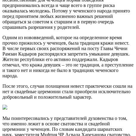
предпринимались всегда и чаще всего в группе риска
оказывалась молодежь. Потому у чеченского народа принято
перед принятием любых жизненно важных решений
обращаться за советом к старшим и в первую очередь
спрашивать разрешения у родителей.
Одним из нововведений, которое на определенное время
прочно прижилось у чеченцев, была традиция кражи невест.
В числе первых своих распоряжений на посту Главы Чечни
Рамзан Кадыров распорядился запретить умыкание девушек.
Жители республики его активно поддержали. Кадыров
отмечал, что кража девушек – это не традиция, а преступление
и такого нет и никогда не было в традициях чеченского
народа.
После этого, случаи похищения невест практически сошли на
нет и свадебные церемонии стали приобрели исключительно
добровольный и положительный характер.
Мы поинтересовались у представителей духовенства о том,
что именно лежит в основе сватовства и свадебной
церемонии у чеченцев. По словам кандидата шариатских
наук, заместителя Муфтия ЧР Асвада Хареханова сватовство,