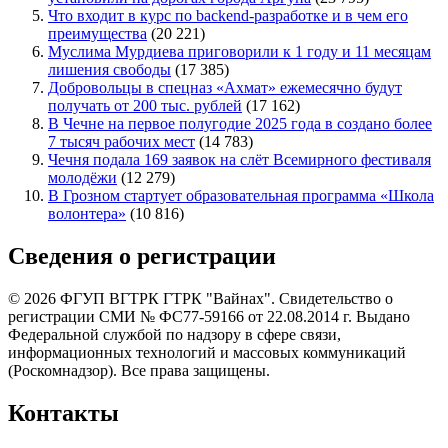
Что входит в курс по backend-разработке и в чем его
преимущества
(20 221)
Муслима Мурдиева приговорили к 1 году и 11 месяцам
лишения свободы
(17 385)
Добровольцы в спецназ «Ахмат» ежемесячно будут
получать от 200 тыс. рублей
(17 162)
В Чечне на первое полугодие 2025 года в создано более
7 тысяч рабочих мест
(14 783)
Чечня подала 169 заявок на слёт Всемирного фестиваля
молодёжи
(12 279)
В Грозном стартует образовательная программа «Школа
волонтера»
(10 816)
Сведения о регистрации
© 2026 ФГУП ВГТРК ГТРК "Вайнах". Свидетельство о
регистрации СМИ № ФС77-59166 от 22.08.2014 г. Выдано
Федеральной службой по надзору в сфере связи,
информационных технологий и массовых коммуникаций
(Роскомнадзор). Все права защищены.
Контакты