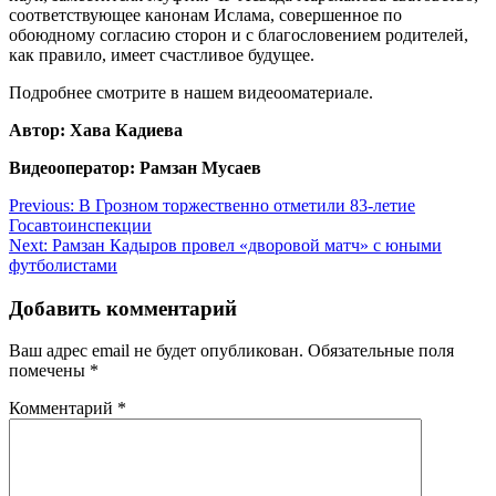
соответствующее канонам Ислама, совершенное по
обоюдному согласию сторон и с благословением родителей,
как правило, имеет счастливое будущее.
Подробнее смотрите в нашем видеооматериале.
Автор: Хава Кадиева
Видеооператор: Рамзан Мусаев
Навигация
Previous:
В Грозном торжественно отметили 83-летие
Госавтоинспекции
по
Next:
Рамзан Кадыров провел «дворовой матч» с юными
записям
футболистами
Добавить комментарий
Ваш адрес email не будет опубликован.
Обязательные поля
помечены
*
Комментарий
*