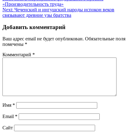
по
«Производительность труда»
записям
Next:
Чеченский и ингушский народы испокон веков
связывают древние узы братства
Добавить комментарий
Ваш адрес email не будет опубликован.
Обязательные поля
помечены
*
Комментарий
*
Имя
*
Email
*
Сайт