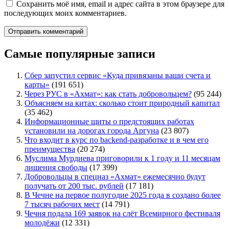
Сохранить моё имя, email и адрес сайта в этом браузере для
последующих моих комментариев.
Самые популярные записи
Сбер запустил сервис «Куда привязаны ваши счета и
карты»
(191 651)
Через РУС в «Ахмат»: как стать добровольцем?
(95 244)
Объясняем на китах: сколько стоит природный капитал
(35 462)
Информационные щиты о предстоящих работах
установили на дорогах города Аргуна
(23 807)
Что входит в курс по backend-разработке и в чем его
преимущества
(20 274)
Муслима Мурдиева приговорили к 1 году и 11 месяцам
лишения свободы
(17 399)
Добровольцы в спецназ «Ахмат» ежемесячно будут
получать от 200 тыс. рублей
(17 181)
В Чечне на первое полугодие 2025 года в создано более
7 тысяч рабочих мест
(14 791)
Чечня подала 169 заявок на слёт Всемирного фестиваля
молодёжи
(12 331)