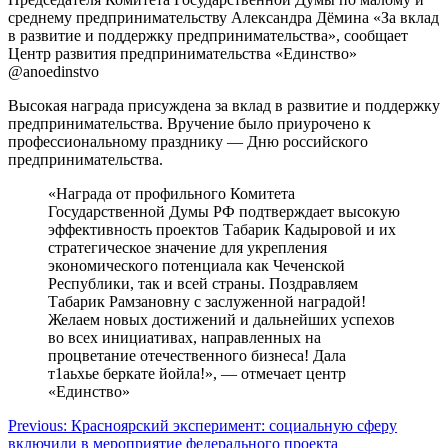
среднему предпринимательству Александра Дёмина «За вклад
в развитие и поддержку предпринимательства», сообщает
Центр развития предпринимательства «Единство»
@anoedinstvo
Высокая награда присуждена за вклад в развитие и поддержку
предпринимательства. Вручение было приурочено к
профессиональному празднику — Дню российского
предпринимательства.
«Награда от профильного Комитета
Государственной Думы РФ подтверждает высокую
эффективность проектов Табарик Кадыровой и их
стратегическое значение для укрепления
экономического потенциала как Чеченской
Республики, так и всей страны. Поздравляем
Табарик Рамзановну с заслуженной наградой!
Желаем новых достижений и дальнейших успехов
во всех инициативах, направленных на
процветание отечественного бизнеса! Дала
т1аьхье беркате йойла!», — отмечает центр
«Единство»
Навигация
Previous:
Красноярский эксперимент: социальную сферу
включили в мероприятие федерального проекта