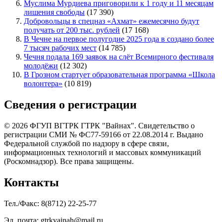
Муслима Мурдиева приговорили к 1 году и 11 месяцам
лишения свободы
(17 390)
Добровольцы в спецназ «Ахмат» ежемесячно будут
получать от 200 тыс. рублей
(17 168)
В Чечне на первое полугодие 2025 года в создано более
7 тысяч рабочих мест
(14 785)
Чечня подала 169 заявок на слёт Всемирного фестиваля
молодёжи
(12 302)
В Грозном стартует образовательная программа «Школа
волонтера»
(10 819)
Сведения о регистрации
© 2026 ФГУП ВГТРК ГТРК "Вайнах". Свидетельство о
регистрации СМИ № ФС77-59166 от 22.08.2014 г. Выдано
Федеральной службой по надзору в сфере связи,
информационных технологий и массовых коммуникаций
(Роскомнадзор). Все права защищены.
Контакты
Тел./Факс: 8(8712) 22-25-77
Эл. почта: gtrkvainah@mail.ru