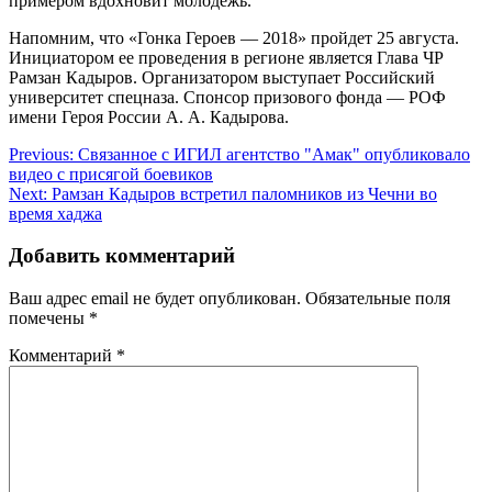
примером вдохновит молодёжь.
Напомним, что «Гонка Героев — 2018» пройдет 25 августа.
Инициатором ее проведения в регионе является Глава ЧР
Рамзан Кадыров. Организатором выступает Российский
университет спецназа. Спонсор призового фонда — РОФ
имени Героя России А. А. Кадырова.
Навигация
Previous:
Связанное с ИГИЛ агентство "Амак" опубликовало
видео с присягой боевиков
по
Next:
Рамзан Кадыров встретил паломников из Чечни во
записям
время хаджа
Добавить комментарий
Ваш адрес email не будет опубликован.
Обязательные поля
помечены
*
Комментарий
*