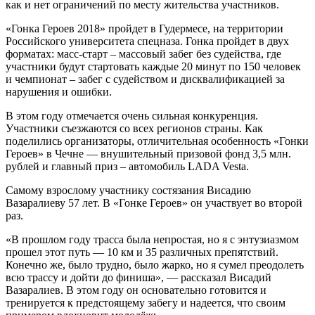
как и нет ограничений по месту жительства участников.
«Гонка Героев 2018» пройдет в Гудермесе, на территории
Российского университета спецназа. Гонка пройдет в двух
форматах: масс-старт – массовый забег без судейства, где
участники будут стартовать каждые 20 минут по 150 человек
и чемпионат – забег с судейством и дисквалификацией за
нарушения и ошибки.
В этом году отмечается очень сильная конкуренция.
Участники съезжаются со всех регионов страны. Как
поделились организаторы, отличительная особенность «Гонки
Героев» в Чечне — внушительный призовой фонд 3,5 млн.
рублей и главный приз – автомобиль LADA Vesta.
Самому взрослому участнику состязания Висадию
Вазаралиеву 57 лет. В «Гонке Героев» он участвует во второй
раз.
«В прошлом году трасса была непростая, но я с энтузиазмом
прошел этот путь — 10 км и 35 различных препятствий.
Конечно же, было трудно, было жарко, но я сумел преодолеть
всю трассу и дойти до финиша», — рассказал Висадий
Вазаралиев. В этом году он основательно готовится и
тренируется к предстоящему забегу и надеется, что своим