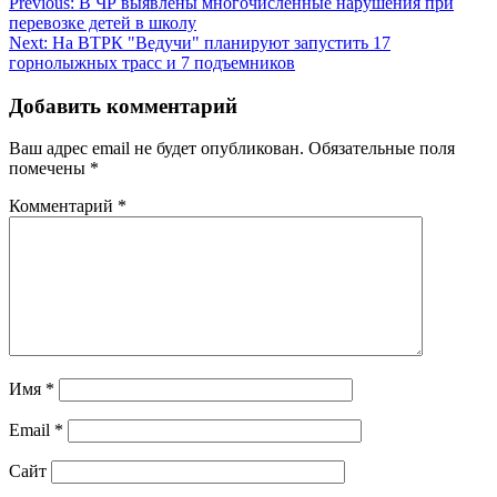
Навигация
Previous:
В ЧР выявлены многочисленные нарушения при
перевозке детей в школу
по
Next:
На ВТРК "Ведучи" планируют запустить 17
записям
горнолыжных трасс и 7 подъемников
Добавить комментарий
Ваш адрес email не будет опубликован.
Обязательные поля
помечены
*
Комментарий
*
Имя
*
Email
*
Сайт