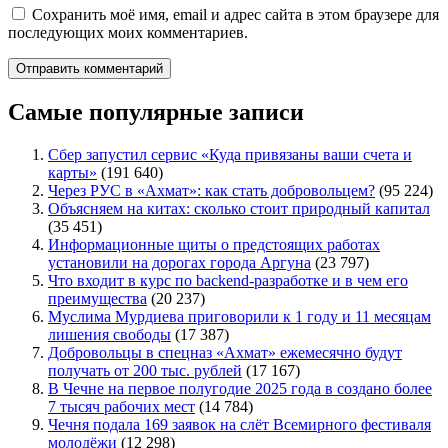
Сохранить моё имя, email и адрес сайта в этом браузере для
последующих моих комментариев.
Самые популярные записи
Сбер запустил сервис «Куда привязаны ваши счета и
карты»
(191 640)
Через РУС в «Ахмат»: как стать добровольцем?
(95 224)
Объясняем на китах: сколько стоит природный капитал
(35 451)
Информационные щиты о предстоящих работах
установили на дорогах города Аргуна
(23 797)
Что входит в курс по backend-разработке и в чем его
преимущества
(20 237)
Муслима Мурдиева приговорили к 1 году и 11 месяцам
лишения свободы
(17 387)
Добровольцы в спецназ «Ахмат» ежемесячно будут
получать от 200 тыс. рублей
(17 167)
В Чечне на первое полугодие 2025 года в создано более
7 тысяч рабочих мест
(14 784)
Чечня подала 169 заявок на слёт Всемирного фестиваля
молодёжи
(12 298)