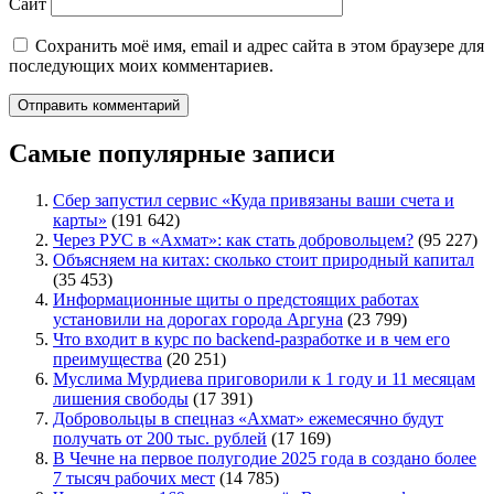
Сайт
Сохранить моё имя, email и адрес сайта в этом браузере для
последующих моих комментариев.
Самые популярные записи
Сбер запустил сервис «Куда привязаны ваши счета и
карты»
(191 642)
Через РУС в «Ахмат»: как стать добровольцем?
(95 227)
Объясняем на китах: сколько стоит природный капитал
(35 453)
Информационные щиты о предстоящих работах
установили на дорогах города Аргуна
(23 799)
Что входит в курс по backend-разработке и в чем его
преимущества
(20 251)
Муслима Мурдиева приговорили к 1 году и 11 месяцам
лишения свободы
(17 391)
Добровольцы в спецназ «Ахмат» ежемесячно будут
получать от 200 тыс. рублей
(17 169)
В Чечне на первое полугодие 2025 года в создано более
7 тысяч рабочих мест
(14 785)