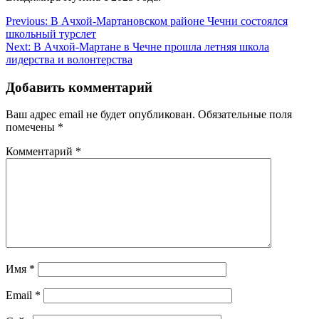
Навигация
Previous:
В Ачхой-Мартановском районе Чечни состоялся
школьный турслет
по
Next:
В Ачхой-Мартане в Чечне прошла летняя школа
записям
лидерства и волонтерства
Добавить комментарий
Ваш адрес email не будет опубликован.
Обязательные поля
помечены
*
Комментарий
*
Имя
*
Email
*