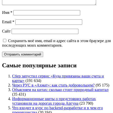
Имя
*
Email
*
Сайт
Сохранить моё имя, email и адрес сайта в этом браузере для
последующих моих комментариев.
Самые популярные записи
Сбер запустил сервис «Куда привязаны ваши счета и
карты»
(191 634)
Через РУС в «Ахмат»: как стать добровольцем?
(95 175)
Объясняем на китах: сколько стоит природный капитал
(35 431)
Информационные щиты о предстоящих работах
установили на дорогах города Аргуна
(23 790)
Что входит в курс по backend-разработке и в чем его
преимущества
(20 194)