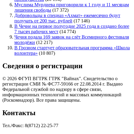
Муслима Мурдиева приговорили к 1 году и 11 месяцам
лишения свободы
(17 372)
Добровольцы в спецназ «Ахмат» ежемесячно будут
получать от 200 тыс. рублей
(17 146)
В Чечне на первое полугодие 2025 года в создано более
7 тысяч рабочих мест
(14 774)
Чечня подала 169 заявок на слёт Всемирного фестиваля
молодёжи
(12 217)
В Грозном стартует образовательная программа «Школа
волонтера»
(10 807)
Сведения о регистрации
© 2026 ФГУП ВГТРК ГТРК "Вайнах". Свидетельство о
регистрации СМИ № ФС77-59166 от 22.08.2014 г. Выдано
Федеральной службой по надзору в сфере связи,
информационных технологий и массовых коммуникаций
(Роскомнадзор). Все права защищены.
Контакты
Тел./Факс: 8(8712) 22-25-77