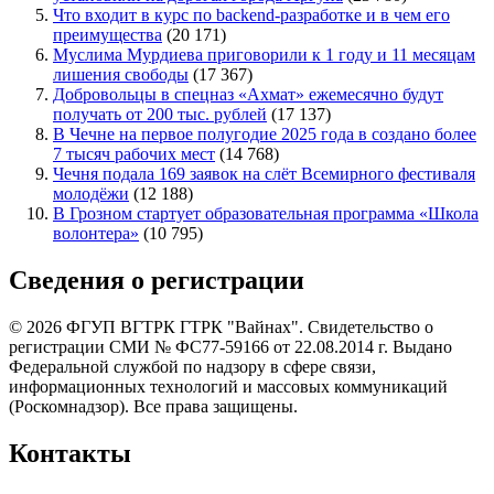
Что входит в курс по backend-разработке и в чем его
преимущества
(20 171)
Муслима Мурдиева приговорили к 1 году и 11 месяцам
лишения свободы
(17 367)
Добровольцы в спецназ «Ахмат» ежемесячно будут
получать от 200 тыс. рублей
(17 137)
В Чечне на первое полугодие 2025 года в создано более
7 тысяч рабочих мест
(14 768)
Чечня подала 169 заявок на слёт Всемирного фестиваля
молодёжи
(12 188)
В Грозном стартует образовательная программа «Школа
волонтера»
(10 795)
Сведения о регистрации
© 2026 ФГУП ВГТРК ГТРК "Вайнах". Свидетельство о
регистрации СМИ № ФС77-59166 от 22.08.2014 г. Выдано
Федеральной службой по надзору в сфере связи,
информационных технологий и массовых коммуникаций
(Роскомнадзор). Все права защищены.
Контакты