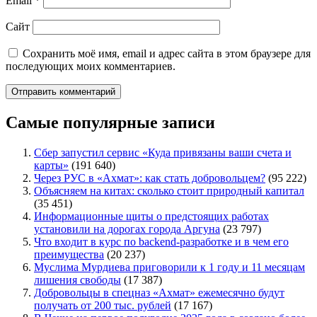
Email
*
Сайт
Сохранить моё имя, email и адрес сайта в этом браузере для
последующих моих комментариев.
Самые популярные записи
Сбер запустил сервис «Куда привязаны ваши счета и
карты»
(191 640)
Через РУС в «Ахмат»: как стать добровольцем?
(95 222)
Объясняем на китах: сколько стоит природный капитал
(35 451)
Информационные щиты о предстоящих работах
установили на дорогах города Аргуна
(23 797)
Что входит в курс по backend-разработке и в чем его
преимущества
(20 237)
Муслима Мурдиева приговорили к 1 году и 11 месяцам
лишения свободы
(17 387)
Добровольцы в спецназ «Ахмат» ежемесячно будут
получать от 200 тыс. рублей
(17 167)