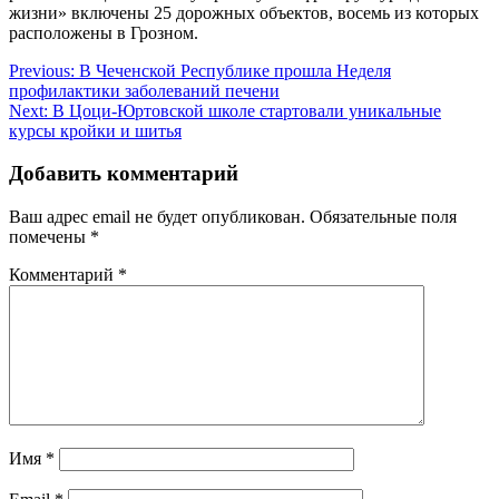
жизни» включены 25 дорожных объектов, восемь из которых
расположены в Грозном.
Навигация
Previous:
В Чеченской Республике прошла Неделя
профилактики заболеваний печени
по
Next:
В Цоци-Юртовской школе стартовали уникальные
записям
курсы кройки и шитья
Добавить комментарий
Ваш адрес email не будет опубликован.
Обязательные поля
помечены
*
Комментарий
*
Имя
*