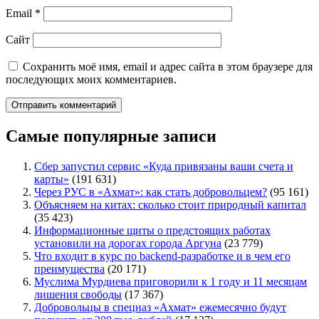
Email
*
Сайт
Сохранить моё имя, email и адрес сайта в этом браузере для
последующих моих комментариев.
Самые популярные записи
Сбер запустил сервис «Куда привязаны ваши счета и
карты»
(191 631)
Через РУС в «Ахмат»: как стать добровольцем?
(95 161)
Объясняем на китах: сколько стоит природный капитал
(35 423)
Информационные щиты о предстоящих работах
установили на дорогах города Аргуна
(23 779)
Что входит в курс по backend-разработке и в чем его
преимущества
(20 171)
Муслима Мурдиева приговорили к 1 году и 11 месяцам
лишения свободы
(17 367)
Добровольцы в спецназ «Ахмат» ежемесячно будут