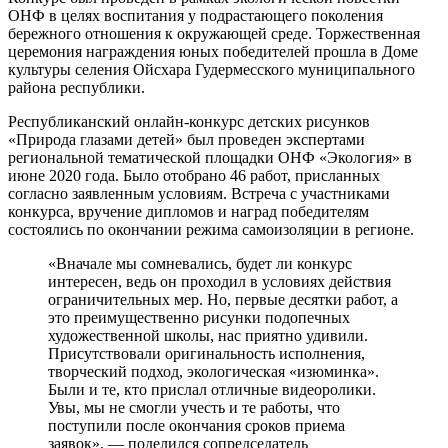
ОНФ в целях воспитания у подрастающего поколения
бережного отношения к окружающей среде. Торжественная
церемония награждения юных победителей прошла в Доме
культуры селения Ойсхара Гудермесского муниципального
района республики.
Республиканский онлайн-конкурс детских рисунков
«Природа глазами детей» был проведен экспертами
региональной тематической площадки ОНФ «Экология» в
июне 2020 года. Было отобрано 46 работ, присланных
согласно заявленным условиям. Встреча с участниками
конкурса, вручение дипломов и наград победителям
состоялись по окончании режима самоизоляции в регионе.
«Вначале мы сомневались, будет ли конкурс
интересен, ведь он проходил в условиях действия
ограничительных мер. Но, первые десятки работ, а
это преимущественно рисунки подопечных
художественной школы, нас приятно удивили.
Присутствовали оригинальность исполнения,
творческий подход, экологическая «изюминка».
Были и те, кто прислал отличные видеоролики.
Увы, мы не смогли учесть и те работы, что
поступили после окончания сроков приема
заявок», — поделился сопредседатель