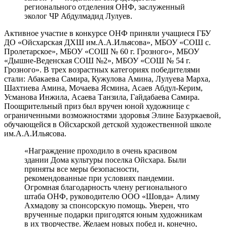
регионального отделения ОНФ, заслуженный
эколог ЧР Абдулмадид Лулуев.
Активное участие в конкурсе ОНФ приняли учащиеся ГБУ
ДО «Ойсхарская ДХШ им.А.А.Ильясова», МБОУ «СОШ с.
Пролетарское», МБОУ «СОШ № 60 г. Грозного», МБОУ
«Дышне-Веденская СОШ №2», МБОУ «СОШ № 54 г.
Грозного». В трех возрастных категориях победителями
стали: Абакаева Самира, Кужулова Амина, Лулуева Марха,
Шахтиева Амина, Мочаева Ясмина, Асаев Абдул-Керим,
Усманова Инжила, Асаева Танзила, Гайдабаева Самира.
Поощрительный приз был вручен юной художнице с
ограниченными возможностями здоровья Элине Базуркаевой,
обучающейся в Ойсхарской детской художественной школе
им.А.А.Ильясова.
«Награждение проходило в очень красивом
здании Дома культуры поселка Ойсхара. Были
приняты все меры безопасности,
рекомендованные при условиях пандемии.
Огромная благодарность члену регионального
штаба ОНФ, руководителю ООО «Шовда» Алиму
Ахмадову за спонсорскую помощь. Уверен, что
врученные подарки пригодятся юным художникам
в их творчестве. Желаем новых побед и, конечно,