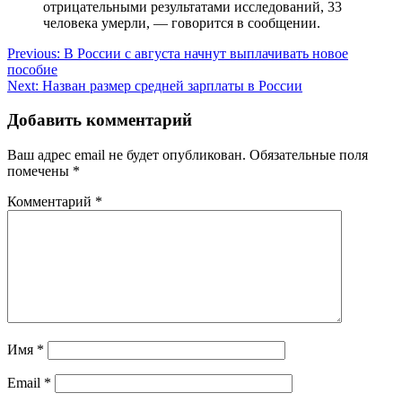
отрицательными результатами исследований, 33
человека умерли, — говорится в сообщении.
Навигация
Previous:
В России с августа начнут выплачивать новое
пособие
по
Next:
Назван размер средней зарплаты в России
записям
Добавить комментарий
Ваш адрес email не будет опубликован.
Обязательные поля
помечены
*
Комментарий
*
Имя
*
Email
*