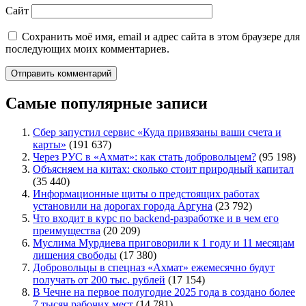
Сайт
Сохранить моё имя, email и адрес сайта в этом браузере для
последующих моих комментариев.
Самые популярные записи
Сбер запустил сервис «Куда привязаны ваши счета и
карты»
(191 637)
Через РУС в «Ахмат»: как стать добровольцем?
(95 198)
Объясняем на китах: сколько стоит природный капитал
(35 440)
Информационные щиты о предстоящих работах
установили на дорогах города Аргуна
(23 792)
Что входит в курс по backend-разработке и в чем его
преимущества
(20 209)
Муслима Мурдиева приговорили к 1 году и 11 месяцам
лишения свободы
(17 380)
Добровольцы в спецназ «Ахмат» ежемесячно будут
получать от 200 тыс. рублей
(17 154)
В Чечне на первое полугодие 2025 года в создано более
7 тысяч рабочих мест
(14 781)