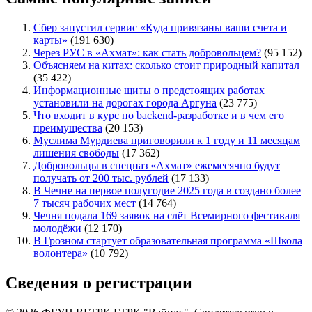
Сбер запустил сервис «Куда привязаны ваши счета и
карты»
(191 630)
Через РУС в «Ахмат»: как стать добровольцем?
(95 152)
Объясняем на китах: сколько стоит природный капитал
(35 422)
Информационные щиты о предстоящих работах
установили на дорогах города Аргуна
(23 775)
Что входит в курс по backend-разработке и в чем его
преимущества
(20 153)
Муслима Мурдиева приговорили к 1 году и 11 месяцам
лишения свободы
(17 362)
Добровольцы в спецназ «Ахмат» ежемесячно будут
получать от 200 тыс. рублей
(17 133)
В Чечне на первое полугодие 2025 года в создано более
7 тысяч рабочих мест
(14 764)
Чечня подала 169 заявок на слёт Всемирного фестиваля
молодёжи
(12 170)
В Грозном стартует образовательная программа «Школа
волонтера»
(10 792)
Сведения о регистрации