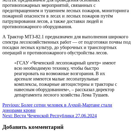
противопожарных мероприятий, связанных с
предотвращением и тушением лесных пожаров, мониторинга
пожарной опасности в лесах и лесных пожаров путём
патрулирования лесов, а также доставки людей и
противопожарного оборудования.
А Трактор МТЗ-82.1 предназначен для выполнения широкого
спектра лесохозяйственных работ — от подготовки почвы под
посадки лесных культур, до уборочных и транспортных
операций и противопожарного обустройства лесов.
«ГСАУ «Чеченский лесопожарный центр» имеют
всю необходимую технику, чтобы быстро
реагировать на возможные возгорания. В их
арсенале имеются малые лесопатрульные
комплексы, пожарные автоцистерны и тракторы с
навесным оборудованием», – рассказал директор
департамента лесного хозяйства Лема Тушаев.
Навигация
Previous:
Более сотни человек в Ачхой-Мартане стали
донорами крови
по
Next:
Вести Чеченской Республики 27.06.2024
записям
Добавить комментарий