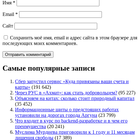
Имя
*
Email
*
Сайт
Сохранить моё имя, email и адрес сайта в этом браузере для
последующих моих комментариев.
Самые популярные записи
Сбер запустил сервис «Куда привязаны ваши счета и
карты»
(191 642)
Через РУС в «Ахмат»: как стать добровольцем?
(95 227)
Объясняем на китах: сколько стоит природный капитал
(35 452)
Информационные щиты о предстоящих работах
установили на дорогах города Аргуна
(23 799)
Что входит в курс по backend-разработке и в чем его
преимущества
(20 241)
Муслима Мурдиева приговорили к 1 году и 11 месяцам
лишения свободы
(17 389)