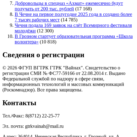
Добровольцы в спецназ «Ахмат» ежемесячно будут
получать от 200 тыс. рублей
(17 168)
В Чечне на первое полугодие 2025 года в создано более
7 тысяч рабочих мест
(14 785)
Чечня подала 169 заявок на слёт Всемирного фестиваля
молодёжи
(12 300)
В Грозном стартует образовательная программа «Школа
волонтера»
(10 818)
Сведения о регистрации
© 2026 ФГУП ВГТРК ГТРК "Вайнах". Свидетельство о
регистрации СМИ № ФС77-59166 от 22.08.2014 г. Выдано
Федеральной службой по надзору в сфере связи,
информационных технологий и массовых коммуникаций
(Роскомнадзор). Все права защищены.
Контакты
Тел./Факс: 8(8712) 22-25-77
Эл. почта: gtrkvainah@mail.ru
Адрес: 364014, Чеченская Республика, г. Грозный, ул. А.