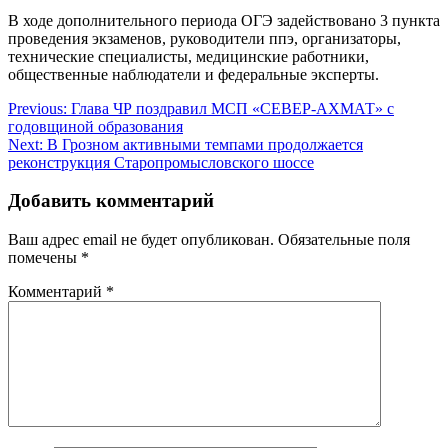
В ходе дополнительного периода ОГЭ задействовано 3 пункта
проведения экзаменов, руководители ппэ, организаторы,
технические специалисты, медицинские работники,
общественные наблюдатели и федеральные эксперты.
Навигация
Previous:
Глава ЧР поздравил МСП «СЕВЕР-АХМАТ» с
годовщиной образования
по
Next:
В Грозном активными темпами продолжается
записям
реконструкция Старопромысловского шоссе
Добавить комментарий
Ваш адрес email не будет опубликован.
Обязательные поля
помечены
*
Комментарий
*