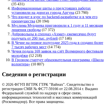
(35 431)
Информационные щиты о предстоящих работах
установили на дорогах города Аргуна
(23 790)
Что входит в курс по backend-разработке и в чем его
преимущества
(20 194)
Муслима Мурдиева приговорили к 1 году и 11 месяцам
лишения свободы
(17 372)
Добровольцы в спецназ «Ахмат» ежемесячно будут
получать от 200 тыс. рублей
(17 146)
В Чечне на первое полугодие 2025 года в создано более
7 тысяч рабочих мест
(14 774)
Чечня подала 169 заявок на слёт Всемирного фестиваля
молодёжи
(12 218)
В Грозном стартует образовательная программа «Школа
волонтера»
(10 807)
Сведения о регистрации
© 2026 ФГУП ВГТРК ГТРК "Вайнах". Свидетельство о
регистрации СМИ № ФС77-59166 от 22.08.2014 г. Выдано
Федеральной службой по надзору в сфере связи,
информационных технологий и массовых коммуникаций
(Роскомнадзор). Все права защищены.