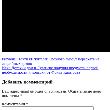
Навигация
Previous:
Почти 80 жителей Грозного смогут переехать из
аварийных домов
по
Next:
Детский дом в Луганске получил предметы первой
записям
необходимости и подарки от Фонда Кадырова
Добавить комментарий
Ваш адрес email не будет опубликован.
Обязательные поля
помечены
*
Комментарий
*