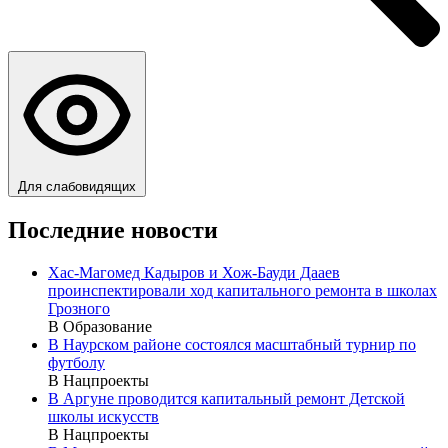
Для слабовидящих
Последние новости
Хас-Магомед Кадыров и Хож-Бауди Дааев
проинспектировали ход капитального ремонта в школах
Грозного
В Образование
В Наурском районе состоялся масштабный турнир по
футболу
В Нацпроекты
В Аргуне проводится капитальный ремонт Детской
школы искусств
В Нацпроекты