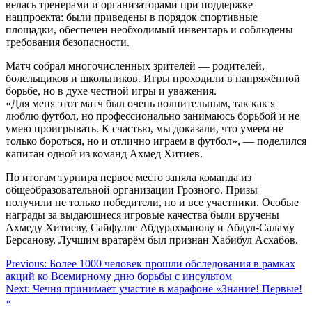
велась тренерами и организаторами при поддержке
нацпроекта: были приведены в порядок спортивные
площадки, обеспечен необходимый инвентарь и соблюдены
требования безопасности.
Матч собрал многочисленных зрителей — родителей,
болельщиков и школьников. Игры проходили в напряжённой
борьбе, но в духе честной игры и уважения.
«Для меня этот матч был очень волнительным, так как я
люблю футбол, но профессионально занимаюсь борьбой и не
умею проигрывать. К счастью, мы доказали, что умеем не
только бороться, но и отлично играем в футбол», — поделился
капитан одной из команд Ахмед Хитиев.
По итогам турнира первое место заняла команда из
общеобразовательной организации Грозного. Призы
получили не только победители, но и все участники. Особые
награды за выдающиеся игровые качества были вручены
Ахмеду Хитиеву, Сайфулле Абдурахманову и Абдул-Саламу
Берсанову. Лучшим вратарём был признан Хабибул Асхабов.
Навигация
Previous:
Более 1000 человек прошли обследования в рамках
акций ко Всемирному дню борьбы с инсультом
по
Next:
Чечня принимает участие в марафоне «Знание! Первые!
записям
«