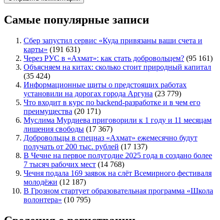
Самые популярные записи
Сбер запустил сервис «Куда привязаны ваши счета и
карты»
(191 631)
Через РУС в «Ахмат»: как стать добровольцем?
(95 161)
Объясняем на китах: сколько стоит природный капитал
(35 424)
Информационные щиты о предстоящих работах
установили на дорогах города Аргуна
(23 779)
Что входит в курс по backend-разработке и в чем его
преимущества
(20 171)
Муслима Мурдиева приговорили к 1 году и 11 месяцам
лишения свободы
(17 367)
Добровольцы в спецназ «Ахмат» ежемесячно будут
получать от 200 тыс. рублей
(17 137)
В Чечне на первое полугодие 2025 года в создано более
7 тысяч рабочих мест
(14 768)
Чечня подала 169 заявок на слёт Всемирного фестиваля
молодёжи
(12 187)
В Грозном стартует образовательная программа «Школа
волонтера»
(10 795)