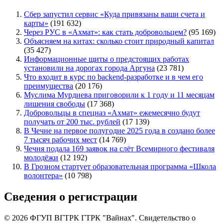
Сбер запустил сервис «Куда привязаны ваши счета и
карты»
(191 632)
Через РУС в «Ахмат»: как стать добровольцем?
(95 169)
Объясняем на китах: сколько стоит природный капитал
(35 427)
Информационные щиты о предстоящих работах
установили на дорогах города Аргуна
(23 781)
Что входит в курс по backend-разработке и в чем его
преимущества
(20 176)
Муслима Мурдиева приговорили к 1 году и 11 месяцам
лишения свободы
(17 368)
Добровольцы в спецназ «Ахмат» ежемесячно будут
получать от 200 тыс. рублей
(17 139)
В Чечне на первое полугодие 2025 года в создано более
7 тысяч рабочих мест
(14 769)
Чечня подала 169 заявок на слёт Всемирного фестиваля
молодёжи
(12 192)
В Грозном стартует образовательная программа «Школа
волонтера»
(10 798)
Сведения о регистрации
© 2026 ФГУП ВГТРК ГТРК "Вайнах". Свидетельство о