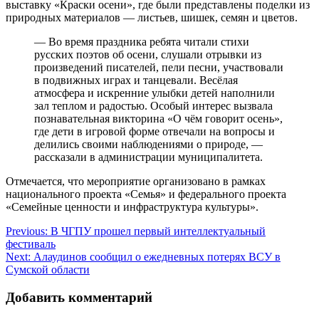
выставку «Краски осени», где были представлены поделки из
природных материалов — листьев, шишек, семян и цветов.
— Во время праздника ребята читали стихи
русских поэтов об осени, слушали отрывки из
произведений писателей, пели песни, участвовали
в подвижных играх и танцевали. Весёлая
атмосфера и искренние улыбки детей наполнили
зал теплом и радостью. Особый интерес вызвала
познавательная викторина «О чём говорит осень»,
где дети в игровой форме отвечали на вопросы и
делились своими наблюдениями о природе, —
рассказали в администрации муниципалитета.
Отмечается, что мероприятие организовано в рамках
национального проекта «Семья» и федерального проекта
«Семейные ценности и инфраструктура культуры».
Навигация
Previous:
В ЧГПУ прошел первый интеллектуальный
фестиваль
по
Next:
Алаудинов сообщил о ежедневных потерях ВСУ в
записям
Сумской области
Добавить комментарий