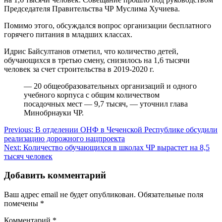
Председателя Правительства ЧР Муслима Хучиева.
Помимо этого, обсуждался вопрос организации бесплатного
горячего питания в младших классах.
Идрис Байсултанов отметил, что количество детей,
обучающихся в третью смену, снизилось на 1,6 тысячи
человек за счет строительства в 2019-2020 г.
— 20 общеобразовательных организаций и одного
учебного корпуса с общим количеством
посадочных мест — 9,7 тысяч, — уточнил глава
Минобрнауки ЧР.
Навигация
Previous:
В отделении ОНФ в Чеченской Республике обсудили
реализацию дорожного нацпроекта
по
Next:
Количество обучающихся в школах ЧР вырастет на 8,5
записям
тысяч человек
Добавить комментарий
Ваш адрес email не будет опубликован.
Обязательные поля
помечены
*
Комментарий
*