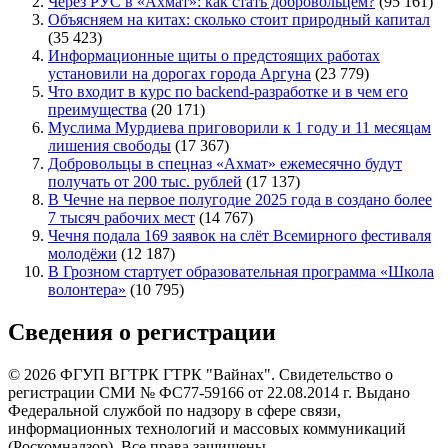
Через РУС в «Ахмат»: как стать добровольцем?
(95 161)
Объясняем на китах: сколько стоит природный капитал
(35 423)
Информационные щиты о предстоящих работах
установили на дорогах города Аргуна
(23 779)
Что входит в курс по backend-разработке и в чем его
преимущества
(20 171)
Муслима Мурдиева приговорили к 1 году и 11 месяцам
лишения свободы
(17 367)
Добровольцы в спецназ «Ахмат» ежемесячно будут
получать от 200 тыс. рублей
(17 137)
В Чечне на первое полугодие 2025 года в создано более
7 тысяч рабочих мест
(14 767)
Чечня подала 169 заявок на слёт Всемирного фестиваля
молодёжи
(12 187)
В Грозном стартует образовательная программа «Школа
волонтера»
(10 795)
Сведения о регистрации
© 2026 ФГУП ВГТРК ГТРК "Вайнах". Свидетельство о
регистрации СМИ № ФС77-59166 от 22.08.2014 г. Выдано
Федеральной службой по надзору в сфере связи,
информационных технологий и массовых коммуникаций
(Роскомнадзор). Все права защищены.