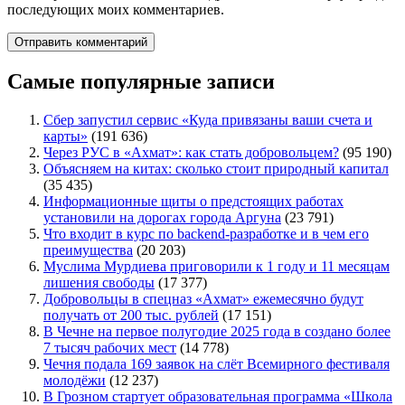
последующих моих комментариев.
Самые популярные записи
Сбер запустил сервис «Куда привязаны ваши счета и
карты»
(191 636)
Через РУС в «Ахмат»: как стать добровольцем?
(95 190)
Объясняем на китах: сколько стоит природный капитал
(35 435)
Информационные щиты о предстоящих работах
установили на дорогах города Аргуна
(23 791)
Что входит в курс по backend-разработке и в чем его
преимущества
(20 203)
Муслима Мурдиева приговорили к 1 году и 11 месяцам
лишения свободы
(17 377)
Добровольцы в спецназ «Ахмат» ежемесячно будут
получать от 200 тыс. рублей
(17 151)
В Чечне на первое полугодие 2025 года в создано более
7 тысяч рабочих мест
(14 778)
Чечня подала 169 заявок на слёт Всемирного фестиваля
молодёжи
(12 237)
В Грозном стартует образовательная программа «Школа