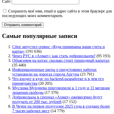
Сайт
Сохранить моё имя, email и адрес сайта в этом браузере для
последующих моих комментариев.
Самые популярные записи
Сбер запустил сервис «Куда привязаны ваши счета и
карты»
(191 636)
Через РУС в «Ахмат»: как стать добровольцем?
(95 193)
Объясняем на китах: сколько стоит природный капитал
(35 440)
Информационные щиты о предстоящих работах
установили на дорогах города Аргуна
(23 791)
Что входит в курс по backend-разработке и в чем его
преимущества
(20 205)
Муслима Мурдиева приговорили к 1 году и 11 месяцам
лишения свободы
(17 379)
Добровольцы в спецназ «Ахмат» ежемесячно будут
получать от 200 тыс. рублей
(17 152)
В Чечне на первое полугодие 2025 года в создано более
7 тысяч рабочих мест
(14 779)