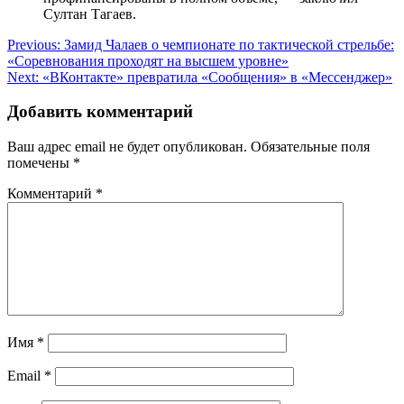
Султан Тагаев.
Навигация
Previous:
Замид Чалаев о чемпионате по тактической стрельбе:
«Соревнования проходят на высшем уровне»
по
Next:
«ВКонтакте» превратила «Сообщения» в «Мессенджер»
записям
Добавить комментарий
Ваш адрес email не будет опубликован.
Обязательные поля
помечены
*
Комментарий
*
Имя
*
Email
*